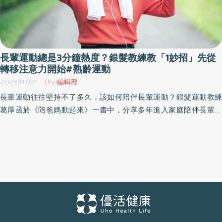
長輩運動總是3分鐘熱度？銀髮教練教「1妙招」先從
轉移注意力開始#熟齡運動
2026/07/21
Uho編輯部
長輩運動往往堅持不了多久，該如何陪伴長輩運動？銀髮運動教練
葛厚函於《陪爸媽動起來》一書中，分享多年進入家庭陪伴長輩運
動的經驗，內容涵蓋培養長輩運動的習慣、適合在家進行的28組肌
力訓練動作，以及針對10類特殊病症運動處方等，帶領讀者陪伴父
母一起運動，重拾健康與生活品質。以下為原書摘文：