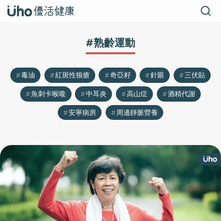
#熟齡運動
毒油
紅斑性狼瘡
奇亞籽
針眼
三伏貼
魚刺卡喉嚨
中耳炎
高山症
酒精代謝
安寧病房
周邊靜脈營養