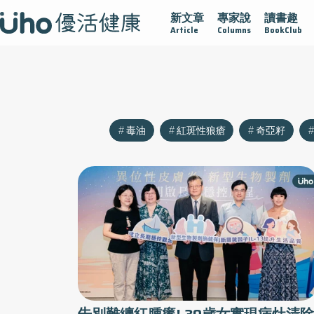
新文章
專家說
讀書趣
沾黏
守護腺在
疫情保衛戰
再生醫學
愛的未來視
Article
Columns
BookClub
毒油
紅斑性狼瘡
奇亞籽
告別難纏紅腫癢! 30歲女實現病灶清除