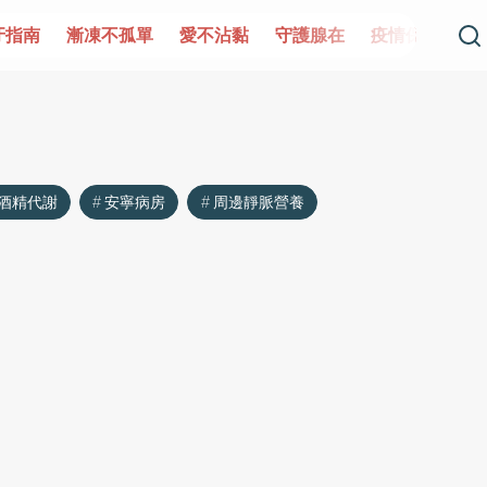
牙指南
漸凍不孤單
愛不沾黏
守護腺在
疫情保衛戰
酒精代謝
安寧病房
周邊靜脈營養