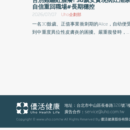
自信重回職場#長期穩控
2026/07/07
Uho企劃部
一名30餘歲、正值事業衝刺期的Alice，自幼便
到中重度異位性皮膚炎的困擾。嚴重復發時，
全身紅腫、脫皮，甚至滲出組織液，導致衣物
傷口緊緊黏合，每次撕開都伴隨著強烈的劇痛
身為職場工作者，Alice常因突如其來的深層癢
而無法專心思考，被迫必須請假休息。除了影
職涯發展與專業表現，皮膚病灶也讓她在人際
動中陷入自卑與退縮，甚至一度對生活失去
心。 Alice一路抗病的無奈，正是全台無數中重度
異位性皮膚炎病友的縮影。為降低治療門檻，
協助病友達到長期穩定控制，衛生福利部中央
地址：台北市中山區長春路328號7
廣告合作：
service@uho.com.tw
康保險署已將新型生物製劑正式納入健保且給
Copyright © www.uho.com.tw All Rights Reserved By 優活健康股份有
使用2年，可使千位中重度病友受益，有助於
低病友治療負擔，也提升治療的可近性。 不只是