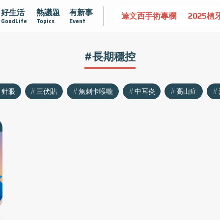
好生活
熱議題
有新事
認識攝護腺肥大
守護骨骼健康
達文西手術專欄
2025植
GoodLife
Topics
Event
#長期穩控
針眼
三伏貼
魚刺卡喉嚨
中耳炎
高山症