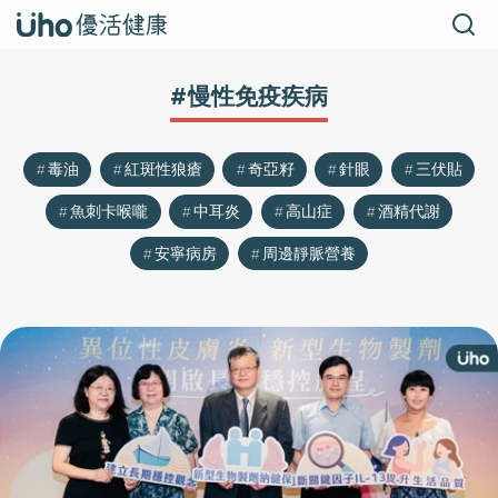
#慢性免疫疾病
毒油
紅斑性狼瘡
奇亞籽
針眼
三伏貼
魚刺卡喉嚨
中耳炎
高山症
酒精代謝
安寧病房
周邊靜脈營養