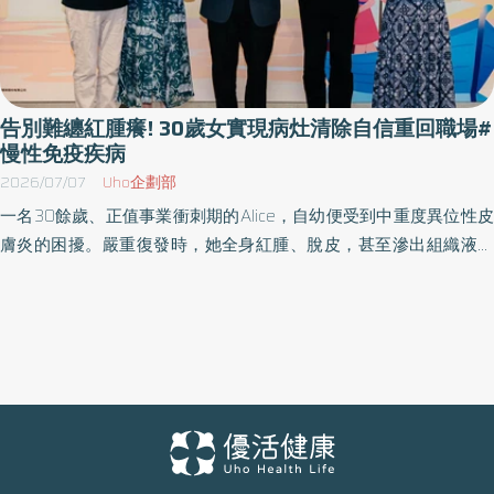
告別難纏紅腫癢! 30歲女實現病灶清除自信重回職場#
慢性免疫疾病
2026/07/07
Uho企劃部
一名30餘歲、正值事業衝刺期的Alice，自幼便受到中重度異位性皮
膚炎的困擾。嚴重復發時，她全身紅腫、脫皮，甚至滲出組織液，
導致衣物與傷口緊緊黏合，每次撕開都伴隨著強烈的劇痛。身為職
場工作者，Alice常因突如其來的深層癢感而無法專心思考，被迫必
須請假休息。除了影響職涯發展與專業表現，皮膚病灶也讓她在人
際互動中陷入自卑與退縮，甚至一度對生活失去信心。 Alice一路抗
病的無奈，正是全台無數中重度異位性皮膚炎病友的縮影。為降低
治療門檻，並協助病友達到長期穩定控制，衛生福利部中央健康保
險署已將新型生物製劑正式納入健保且給付使用2年，可使千位中重
度病友受益，有助於降低病友治療負擔，也提升治療的可近性。 不