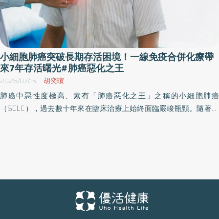
小細胞肺癌突破長期存活困境！一線免疫合併化療帶
來7年存活曙光#肺癌惡化之王
2026/07/15
胡奕暄
肺癌中惡性度極高、素有「肺癌惡化之王」之稱的小細胞肺癌
（SCLC），過去數十年來在臨床治療上始終面臨嚴峻瓶頸。隨著醫
療進步，免疫PD-L1抑制劑的問世，成功打破了小細胞肺癌長期以來
的治療僵局。時至今日，這項「免疫合併化療」的擴散期一線治療
組合，已納入我國健保給付超過兩年的時間，不僅在臨床上持續造
福擴散期病友，今年國際大會發布的最新長期追蹤數據，更證實其
能為患者突破「五年生存魔咒」，帶來跨時代的生存效益。 小細胞
肺癌3困境：治療少、復發高、存活短 過往存活難過一年關 亞東醫
院胸腔內科主任暨癌症中心肺癌團隊召集人張晟瑜指出，近年受到
政府大力推行低劑量電腦斷層篩檢影響，非小細胞肺癌（如肺腺