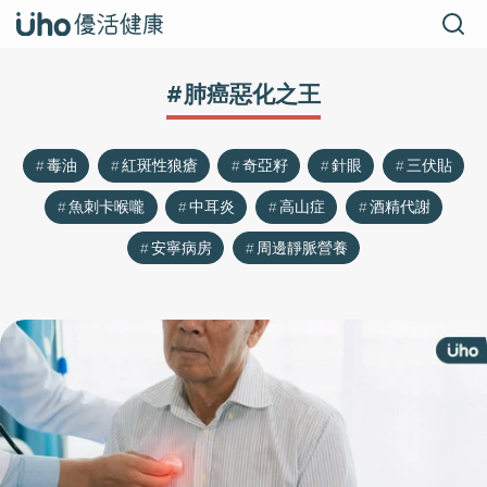
#肺癌惡化之王
毒油
紅斑性狼瘡
奇亞籽
針眼
三伏貼
魚刺卡喉嚨
中耳炎
高山症
酒精代謝
安寧病房
周邊靜脈營養