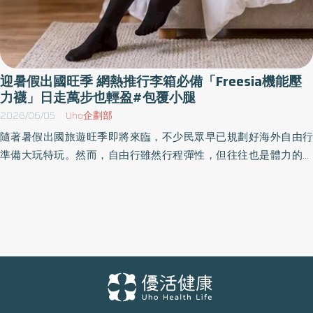
迎暑假出國旺季 網熱推行李箱必備「Freesia機能壓
力襪」日走萬步也輕盈#包覆小腿
2026/06/05
Uho企劃部
隨著暑假出國旅遊旺季即將來臨，不少民眾早已規劃好海外自由行
準備大玩特玩。然而，自由行雖然行程彈性，但往往也是體力的大
考驗！由於自由行行程多以城市移動與景點步行為主，旅客單日步
行量普遍較高，一天下來常常「日走萬步」起跳，長時間行走所帶
來的下肢疲勞，讓許多網友戲稱出國自由行根本是參加「特戰部隊
訓練」。 自由行旅遊步行量大增，機能壓力襪成熱搜神物 出國自由
行最崩潰的時刻，莫過於行程才走到第二、三天，雙腿就因為長時
間步行而產生無比的沉重與緊繃感。傳統觀念認為運動才需要穿著
機能防護裝備，但其實高強度的旅遊步行，更需要肌肉的穩定性。
近期在旅遊社群與網路討論中，有越來越多消費者分享使用「機能