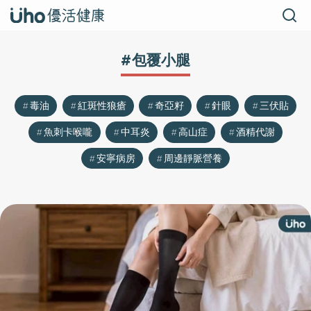
#包覆小腿
毒油
紅斑性狼瘡
奇亞籽
針眼
三伏貼
魚刺卡喉嚨
中耳炎
高山症
酒精代謝
安寧病房
周邊靜脈營養