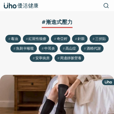
#漸進式壓力
毒油
紅斑性狼瘡
奇亞籽
針眼
三伏貼
魚刺卡喉嚨
中耳炎
高山症
酒精代謝
安寧病房
周邊靜脈營養