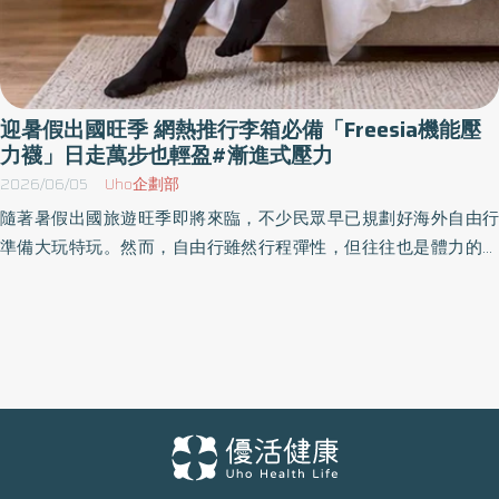
迎暑假出國旺季 網熱推行李箱必備「Freesia機能壓
力襪」日走萬步也輕盈#漸進式壓力
2026/06/05
Uho企劃部
隨著暑假出國旅遊旺季即將來臨，不少民眾早已規劃好海外自由行
準備大玩特玩。然而，自由行雖然行程彈性，但往往也是體力的大
考驗！由於自由行行程多以城市移動與景點步行為主，旅客單日步
行量普遍較高，一天下來常常「日走萬步」起跳，長時間行走所帶
來的下肢疲勞，讓許多網友戲稱出國自由行根本是參加「特戰部隊
訓練」。 自由行旅遊步行量大增，機能壓力襪成熱搜神物 出國自由
行最崩潰的時刻，莫過於行程才走到第二、三天，雙腿就因為長時
間步行而產生無比的沉重與緊繃感。傳統觀念認為運動才需要穿著
機能防護裝備，但其實高強度的旅遊步行，更需要肌肉的穩定性。
近期在旅遊社群與網路討論中，有越來越多消費者分享使用「機能