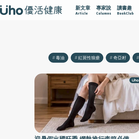
新文章
專家說
讀書趣
沾黏
守護腺在
疫情保衛戰
再生醫學
愛的未來視
Article
Columns
BookClub
毒油
紅斑性狼瘡
奇亞籽
迎暑假出國旺季 網熱推行李箱必備