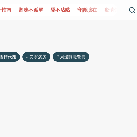
牙指南
漸凍不孤單
愛不沾黏
守護腺在
疫情保衛戰
酒精代謝
安寧病房
周邊靜脈營養