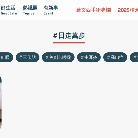
好生活
熱議題
有新事
認識攝護腺肥大
守護骨骼健康
達文西手術專欄
2025植
GoodLife
Topics
Event
#日走萬步
針眼
三伏貼
魚刺卡喉嚨
中耳炎
高山症