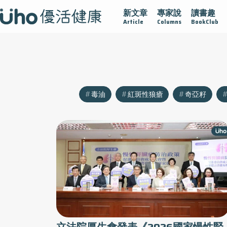
新文章
專家說
讀書趣
沾黏
守護腺在
疫情保衛戰
再生醫學
愛的未來視
Article
Columns
BookClub
毒油
紅斑性狼瘡
奇亞籽
立法院厚生會發表《2026國家慢性腎