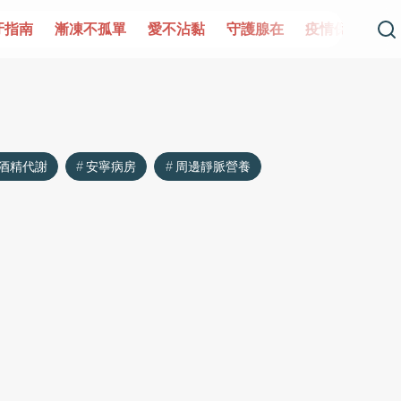
牙指南
漸凍不孤單
愛不沾黏
守護腺在
疫情保衛戰
酒精代謝
安寧病房
周邊靜脈營養