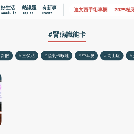
好生活
熱議題
有新事
認識攝護腺肥大
守護骨骼健康
達文西手術專欄
2025植
GoodLife
Topics
Event
#腎病識能卡
針眼
三伏貼
魚刺卡喉嚨
中耳炎
高山症