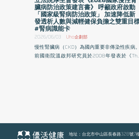
臟病防治政策建言書》 呼籲政府啟動
「國家級腎病防治政策」 加速降低新
發透析人數與減輕健保負擔之雙重目
#腎病識能卡
2026/06/03
Uho企劃部
慢性腎臟病（CKD）為國內重要非傳染性疾病
前國衛院溫啟邦研究員於2008年發表於《Th
Lancet》的研究指出，台灣CKD盛行率達11.9%
但受檢者認知率僅3.5%；依據美國腎臟登錄系
（USRDS）資料，台灣透析盛行率及發生率皆
於全球之首，而每年新發透析人數約達1.2萬人
立法委員劉建國國會辦公室、立法院厚生會、
團法人厚生基金會今（3）日成立「慢性腎臟
防治政策促進委員會」，並發布《2026國家
性腎臟病防治政策建言書》，呼籲政府將「降
新發透析人數」列為防治核心KPI，推動國家
地址：台北市中山區長春路328號7