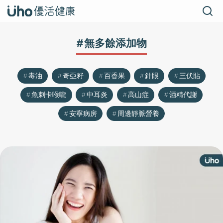
#無多餘添加物
毒油
奇亞籽
百香果
針眼
三伏貼
魚刺卡喉嚨
中耳炎
高山症
酒精代謝
安寧病房
周邊靜脈營養