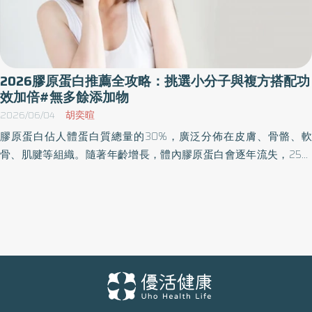
2026膠原蛋白推薦全攻略：挑選小分子與複方搭配功
效加倍#無多餘添加物
2026/06/04
胡奕暄
膠原蛋白佔人體蛋白質總量的30%，廣泛分佈在皮膚、骨骼、軟
骨、肌腱等組織。隨著年齡增長，體內膠原蛋白會逐年流失，25歲
後每年減少約1.5%，到了40歲時流失速度更是加快，導致皮膚鬆
弛、細紋增加、關節彈性下降等問題。專科醫師林君曄說明，膠原
蛋白就像是人體結構的「黏著劑」，負責維持組織的彈性與緊實
度。 近年來，膠原蛋白補充品市場蓬勃發展，消費者對膠原蛋白推
薦產品的需求與日俱增。然而，市場上膠原蛋白產品琳瑯滿目，從
分子大小、含量劑量到複方成份都差異極大，許多消費者對於如何
挑選往往感到困惑。林君曄醫師從營養學及健康管理角度分享消費
者挑選產品時可參考的方向。