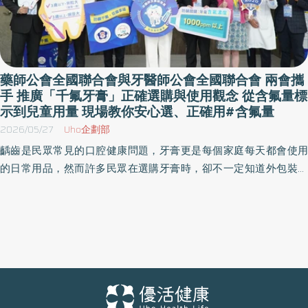
藥師公會全國聯合會與牙醫師公會全國聯合會 兩會攜
手 推廣「千氟牙膏」正確選購與使用觀念 從含氟量標
示到兒童用量 現場教你安心選、正確用#含氟量
2026/05/27
Uho企劃部
齲齒是民眾常見的口腔健康問題，牙膏更是每個家庭每天都會使用
的日常用品，然而許多民眾在選購牙膏時，卻不一定知道外包裝上
的「含氟量」該如何判斷，也不清楚不同年齡層，尤其是兒童使用
含氟牙膏時，究竟該擠多少才安全又有效，為推廣正確防齲觀念，
藥師公會全聯會與牙醫師公會全聯會今日(27)上午共同舉辦「防齲千
氟，從齒享福」記者會，並邀請衛生福利部口腔健康司司長張雍
敏、教育部國民及學前教育署體育衛生組組長邱秋嬋到場支持，透
過藥師與牙醫師專業合作，從牙膏「正確選購」到「正確使用」完
整說明含氟牙膏防齲重點，協助民眾建立更完整的口腔保健觀念。