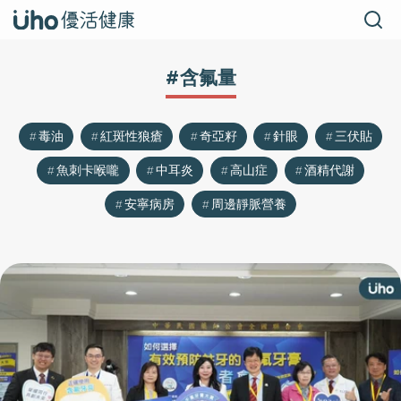
#含氟量
毒油
紅斑性狼瘡
奇亞籽
針眼
三伏貼
魚刺卡喉嚨
中耳炎
高山症
酒精代謝
安寧病房
周邊靜脈營養