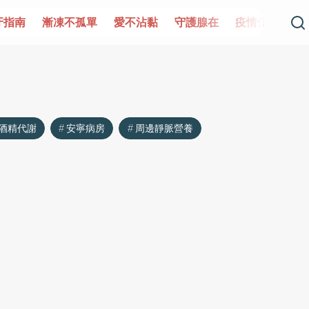
牙指南
漸凍不孤單
愛不沾黏
守護腺在
疫情保衛戰
酒精代謝
安寧病房
周邊靜脈營養