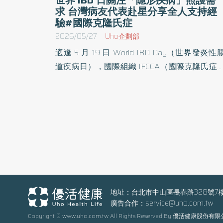
求 台灣病友代表赴星分享全人支持經
驗#國際克隆氏症
2026/05/27
Uho企劃部
適逢 5 月 19 日 World IBD Day（世界發炎性
道疾病日），國際組織 IFCCA（國際克隆氏症
潰瘍性結腸炎病友聯盟）日前於新加坡舉行亞
圓桌會議（Asia-Pacific Networkin
Roundtable），邀集亞太及歐美多國病友組織
表與醫療專業人士，交流 IBD 倡議、醫療可
性、病友照護與社會支持議題。 台灣腸保健康協
會（Taiwan Intestinal Health Association，簡
TIHA）副秘書長邱凡華（Sakura Chiu）受邀
會，並以英文參與討論。她從自身抗病經驗與
灣病友倡議實務出發，分享 IBD 病友在疾病管
地址：台北市中山區長春路328號7
廣告合作：
service@uho.com.tw
之外，仍可能面臨治療費用、就學就業中斷、
Copyright © www.uho.com.tw All Rights Reserved By 優活健康股份有
理壓力與社會理解不足等挑戰，並提出病友組