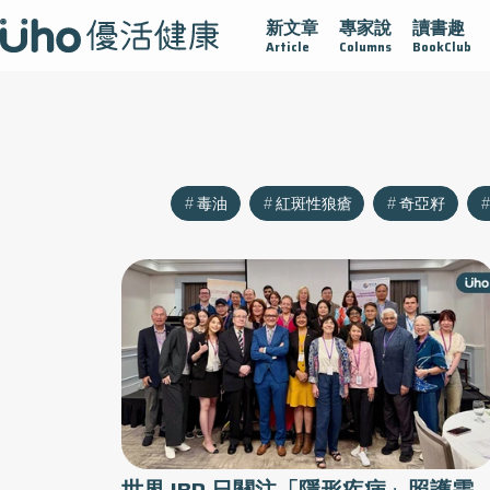
新文章
專家說
讀書趣
沾黏
守護腺在
疫情保衛戰
再生醫學
愛的未來視
Article
Columns
BookClub
毒油
紅斑性狼瘡
奇亞籽
世界 IBD 日關注「隱形疾病」照護需