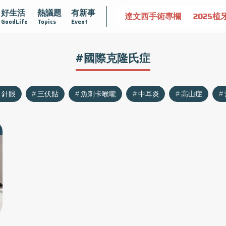
好生活
熱議題
有新事
認識攝護腺肥大
守護骨骼健康
達文西手術專欄
2025植
GoodLife
Topics
Event
#國際克隆氏症
針眼
三伏貼
魚刺卡喉嚨
中耳炎
高山症