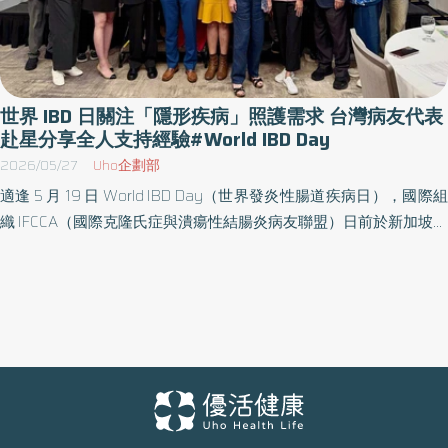
世界 IBD 日關注「隱形疾病」照護需求 台灣病友代表
赴星分享全人支持經驗#World IBD Day
2026/05/27
Uho企劃部
適逢 5 月 19 日 World IBD Day（世界發炎性腸道疾病日），國際組
織 IFCCA（國際克隆氏症與潰瘍性結腸炎病友聯盟）日前於新加坡舉
行亞太圓桌會議（Asia-Pacific Networking Roundtable），邀集亞
太及歐美多國病友組織代表與醫療專業人士，交流 IBD 倡議、醫療
可近性、病友照護與社會支持議題。 台灣腸保健康協會（Taiwan
Intestinal Health Association，簡稱 TIHA）副秘書長邱凡華
（Sakura Chiu）受邀與會，並以英文參與討論。她從自身抗病經驗
與台灣病友倡議實務出發，分享 IBD 病友在疾病管理之外，仍可能
面臨治療費用、就學就業中斷、心理壓力與社會理解不足等挑戰，
並提出病友組織可透過醫療資訊、教育、就業、企業 CSR 與民間資