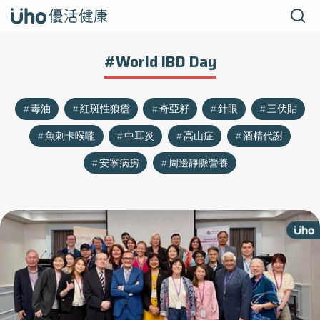
#World IBD Day
毒油
紅斑性狼瘡
奇亞籽
針眼
三伏貼
魚刺卡喉嚨
中耳炎
高山症
酒精代謝
安寧病房
周邊靜脈營養