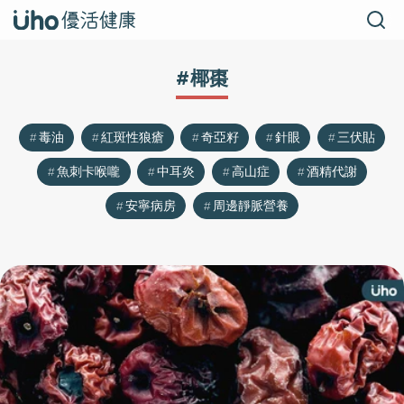
#椰棗
毒油
紅斑性狼瘡
奇亞籽
針眼
三伏貼
魚刺卡喉嚨
中耳炎
高山症
酒精代謝
安寧病房
周邊靜脈營養