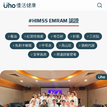
#HIMSS EMRAM 認證
毒油
紅斑性狼瘡
奇亞籽
針眼
三伏貼
魚刺卡喉嚨
中耳炎
高山症
酒精代謝
安寧病房
周邊靜脈營養