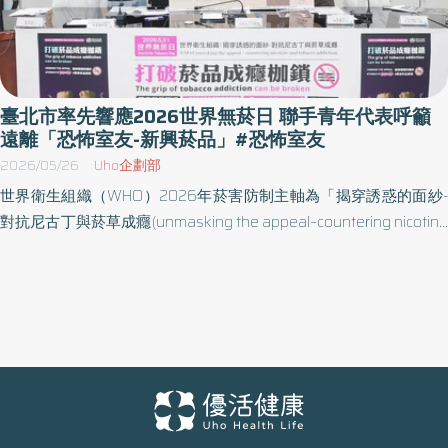
臺北市率先響應2026世界無菸日 聯手青年代表呼籲
遠離「恐怖室友-新興菸品」#恐怖室友
2026/05/26
Uho企劃部
世界衛生組織（WHO）2026年菸害防制主軸為「揭穿誘惑的面紗-
對抗尼古丁與菸草成癮(unmasking the appeal–countering nicotine
and tobacco addiction)」〪5月31世界無菸日前夕，WHO特別推出
「別被加味菸品騙了」宣導短片，也同時推出將新興菸品比喻為
「恐怖室友」的最新漫畫，來與年輕人對話〪臺北市政府衛生局結合
董氏基金會聯手青年代表，共同倡議菸害防制國際接軌，呼籲遠離
「恐怖室友-新興菸品」。 臺北市政府衛生局黃建華局長指出，
WHO最新資料顯示：「青少年是菸商鎖定主要族群」、「全球
1,500萬名13-15歲青少年使用電子煙」、「部分國家兒童使用電子煙
比例是成人9倍」、「使用電子煙的青少年轉為吸菸者風險增加3-8