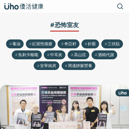
#恐怖室友
毒油
紅斑性狼瘡
奇亞籽
針眼
三伏貼
魚刺卡喉嚨
中耳炎
高山症
酒精代謝
安寧病房
周邊靜脈營養