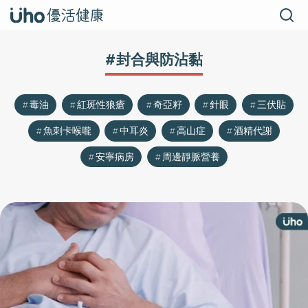
#封合與防沾黏
毒油
紅斑性狼瘡
奇亞籽
針眼
三伏貼
魚刺卡喉嚨
中耳炎
高山症
酒精代謝
安寧病房
周邊靜脈營養