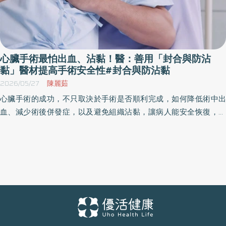
心臟手術最怕出血、沾黏！醫：善用「封合與防沾
黏」醫材提高手術安全性#封合與防沾黏
2026/05/27
陳麗茹
心臟手術的成功，不只取決於手術是否順利完成，如何降低術中出
血、減少術後併發症，以及避免組織沾黏，讓病人能安全恢復，並
為未來可能的治療保留更多空間，才是重點。臺北榮民總醫院心臟
外科郭景源醫師表示，隨著醫療技術進步，現代心臟外科已能透過
具備封合止血與防沾黏功能的醫療輔助技術，提升手術安全性與長
期治療品質，讓手術不再是一次性的處置而已，對患者來說，是能
夠完成整個治療與後續照護過程的關鍵點。 心臟手術本就容易出
血 時間越長風險越高 在一般民眾印象中，心臟手術最令人擔心的
是「開刀本身」，但對外科醫師來說，真正的挑戰還有「止血」。
郭景源醫師解釋，心臟與大動脈手術本身就屬於高出血風險手術，