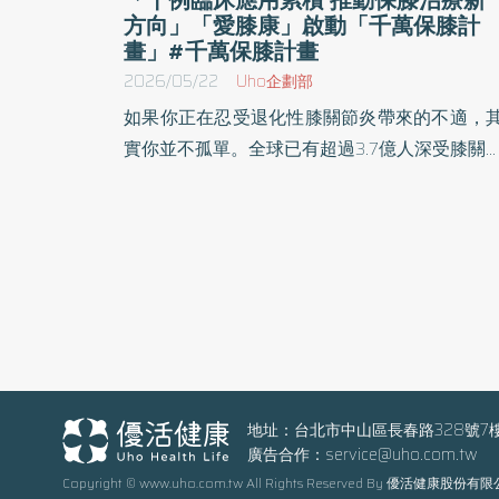
方向」「愛膝康」啟動「千萬保膝計
畫」#千萬保膝計畫
2026/05/22
Uho企劃部
如果你正在忍受退化性膝關節炎帶來的不適，
實你並不孤單。全球已有超過3.7億人深受膝關
炎所苦，隨著人口老化與生活型態改變，患者
數預估仍將持續增加 [1]。根據衛福部統計，臺
膝關節退化盛行率約15%，等於每6.5人就有一
人有關節退化的問題[2]。隨著年齡增加，退化
險也明顯上升，60歲以上族群已有超過半數出
退化情形，75歲以上的盛行率更高達80%[3]
更值得注意的是，近年來因肥胖、久坐、生活
態改變及運動傷害等因素，膝關節退化已不再
是高齡者問題，退化性關節炎有年輕化的趨勢
地址：台北市中山區長春路328號7
廣告合作：
service@uho.com.tw
30至40歲求診患者明顯增加。 自體軟骨修補打
Copyright © www.uho.com.tw All Rights Reserved By 優活健康股份有
造患者新『膝』望 當膝蓋開始疼痛時，許多人第