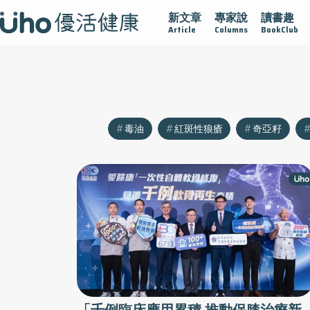
新文章
專家說
讀書趣
沾黏
守護腺在
疫情保衛戰
再生醫學
愛的未來視
Article
Columns
BookClub
毒油
紅斑性狼瘡
奇亞籽
「千例臨床應用累積 推動保膝治療新