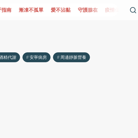
牙指南
漸凍不孤單
愛不沾黏
守護腺在
疫情保衛戰
酒精代謝
安寧病房
周邊靜脈營養