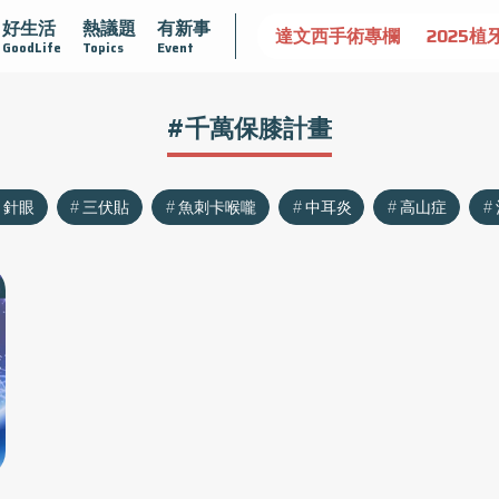
好生活
熱議題
有新事
認識攝護腺肥大
守護骨骼健康
達文西手術專欄
2025植
GoodLife
Topics
Event
#千萬保膝計畫
針眼
三伏貼
魚刺卡喉嚨
中耳炎
高山症