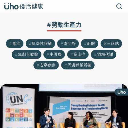
#勞動生產力
毒油
紅斑性狼瘡
奇亞籽
針眼
三伏貼
魚刺卡喉嚨
中耳炎
高山症
酒精代謝
安寧病房
周邊靜脈營養