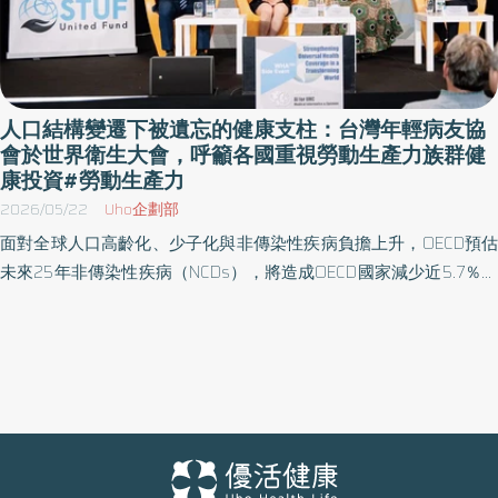
人口結構變遷下被遺忘的健康支柱：台灣年輕病友協
會於世界衛生大會，呼籲各國重視勞動生產力族群健
康投資#勞動生產力
2026/05/22
Uho企劃部
面對全球人口高齡化、少子化與非傳染性疾病負擔上升，OECD預估
未來25年非傳染性疾病（NCDs），將造成OECD國家減少近5.7％的
GDP，並將增加41%的醫療社福支出。世界各國的醫療體系正面臨嚴
峻的永續挑戰。 社團法人台灣年輕病友協會5/19於瑞士日內瓦與世
台聯合基金會（STUF United Fund）共同舉辦的國際論壇
“Strengthening Universal Health Coverage in a Transforming
World”中指出，國際健康政策長期聚焦兒童與高齡者，卻忽略了支
撐家庭、勞動市場、稅基與社會照護體系的「工作年齡人口」。 台
灣年輕病友協會秘書長劉桓睿表示，工作年齡人口不只是病人，也