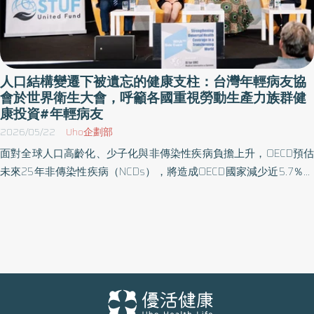
人口結構變遷下被遺忘的健康支柱：台灣年輕病友協
會於世界衛生大會，呼籲各國重視勞動生產力族群健
康投資#年輕病友
2026/05/22
Uho企劃部
面對全球人口高齡化、少子化與非傳染性疾病負擔上升，OECD預估
未來25年非傳染性疾病（NCDs），將造成OECD國家減少近5.7％的
GDP，並將增加41%的醫療社福支出。世界各國的醫療體系正面臨嚴
峻的永續挑戰。 社團法人台灣年輕病友協會5/19於瑞士日內瓦與世
台聯合基金會（STUF United Fund）共同舉辦的國際論壇
“Strengthening Universal Health Coverage in a Transforming
World”中指出，國際健康政策長期聚焦兒童與高齡者，卻忽略了支
撐家庭、勞動市場、稅基與社會照護體系的「工作年齡人口」。 台
灣年輕病友協會秘書長劉桓睿表示，工作年齡人口不只是病人，也