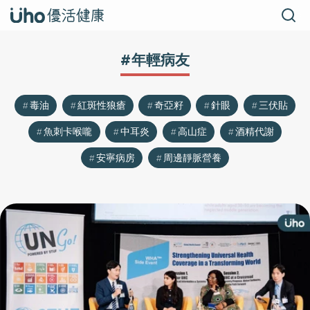
#年輕病友
毒油
紅斑性狼瘡
奇亞籽
針眼
三伏貼
魚刺卡喉嚨
中耳炎
高山症
酒精代謝
安寧病房
周邊靜脈營養