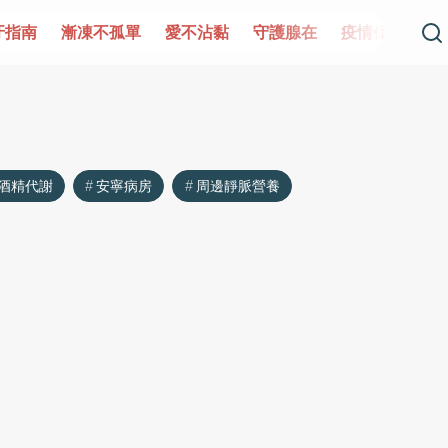
牙指南
漸凍不孤單
愛不沾黏
守護腺在
疫情保衛戰
酒精代謝
安寧病房
周邊靜脈營養