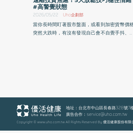
#高警覺狀態
2026/05/22
Uho企劃部
當你長時間盯著股市盤面，或看到加密貨幣價
突然大跌時，有沒有發現自己會不自覺手抖、
跳加快，甚至胃部不適？ 大腦中的杏仁核
（Amygdala）與恐懼、焦慮和情緒處理有關
當它把價格下跌、帳面虧損或突發消息視為威
時，身體會進入高警戒狀態。壓力反應會促使
上腺素與皮質醇等壓力荷爾蒙上升，使心跳
快、呼吸變急、肌肉緊繃。 學會以下 5 招放鬆
術，幫助你在市場波動中保持身心穩定，減少
資焦慮。 1. 睡前不再無限刷新價格 加密貨幣 24
小時交易，最容易讓人進入持續高警覺狀
地址：台北市中山區長春路328號7
廣告合作：
service@uho.com.tw
（Hyper-vigilance）。睡前反覆查看比特幣 美
Copyright © www.uho.com.tw All Rights Reserved By 優活健康股份有
價格、社群消息和新聞通知，會使大腦一直等
下一個刺激，干擾入睡節奏。 建議設定睡前停機