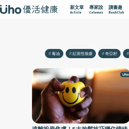
新文章
專家說
讀書趣
沾黏
守護腺在
疫情保衛戰
再生醫學
愛的未來視
Article
Columns
BookClub
毒油
紅斑性狼瘡
奇亞籽
遠離投資焦慮！5大放鬆技巧穩住情緒