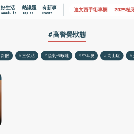
好生活
熱議題
有新事
認識攝護腺肥大
守護骨骼健康
達文西手術專欄
2025植
GoodLife
Topics
Event
#高警覺狀態
針眼
三伏貼
魚刺卡喉嚨
中耳炎
高山症