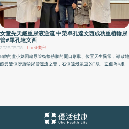
女童先天嚴重尿液逆流 中榮單孔達文西成功重植輸尿
管#單孔達文西
2026/05/08
Uho企劃部
8歲的盧小妹因輸尿管銜接膀胱的開口形狀、位置天生異常，導致她
飽受雙側膀胱輸尿管逆流之苦，右側達最嚴重的5級、左側為4級。
過去雖已接受2次膀胱鏡下玻尿酸注射治療，症狀仍反覆發作。去年
10月，尿液逆流至腎臟引發腎盂腎炎，輸尿管直徑也從正常的3至4
毫米腫脹至將近1公分，一年內二度住院。臺中榮總兒童外科團隊評
估後，採單孔達文西搭配膀胱內視鏡輔助完成輸尿管重植手術，矯
正逆流問題，術後恢復良好，腹部也無明顯疤痕。 盧媽媽表示，女
兒未滿一歲時突然高燒至痙攣，起初以為是感冒，但服藥後遲遲未
改善，轉診至臺中榮總檢查後確認為膀胱輸尿管逆流。醫師說明症
狀可能隨孩子成長自行改善，因此先採注射治療並持續追蹤。家人