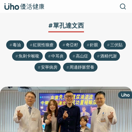
#單孔達文西
毒油
紅斑性狼瘡
奇亞籽
針眼
三伏貼
魚刺卡喉嚨
中耳炎
高山症
酒精代謝
安寧病房
周邊靜脈營養