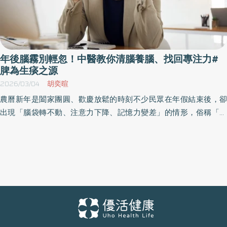
年後腦霧別輕忽！中醫教你清腦養腦、找回專注力#
脾為生痰之源
2026/03/04
胡奕暄
農曆新年是闔家團圓、歡慶放鬆的時刻不少民眾在年假結束後，卻
出現「腦袋轉不動、注意力下降、記憶力變差」的情形，俗稱「大
腦霧感」。翰鳴堂中醫診所莊可鈞中醫師表示過年期間飲食過量、
作息失衡、熬夜追劇或打牌，都可能造成氣血失調、痰濁內生，進
而影響大腦功能。若未及時調整，長期下來甚至可能加速記憶力衰
退。 年節常見三大傷腦習慣： 一、飲食過度油膩甜膩 年菜多以高
油、高糖、高鹽為主，如佛跳牆、滷肉、甜點零食等，容易造成脾
胃負擔。中醫認為「脾為生痰之源」，脾胃運化失常，體內易產生
痰濕，痰濁上擾清竅，就會出現頭昏腦脹、思緒不清、記憶力下降
等表現。 二、作息紊亂、長時間熬夜 過年期間常熬夜聊天、追劇、