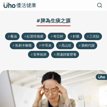
#脾為生痰之源
毒油
紅斑性狼瘡
奇亞籽
針眼
三伏貼
魚刺卡喉嚨
中耳炎
高山症
酒精代謝
安寧病房
周邊靜脈營養