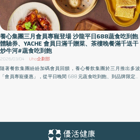
養心集團三月會員專寵登場 沙龍平日688蔬食吃到飽
體驗券、YACHE 會員日滿千贈菜、茶樓晚餐滿千送干
炒牛河#蔬食吃到飽
2026/03/04
Uho企劃部
隨著餐飲集團紛紛加碼會員回饋，養心餐飲集團於三月推出多波
「會員專寵優惠」，從平日晚間 688 元蔬食吃到飽、到品牌限定會
員日滿額贈菜，再到茶樓經典港味加菜禮，只要加入養心會員，就
具備使用優惠券的資格。 讓會員在不同餐桌上，都能享有專屬驚喜
與寵愛。 會員專寵一 養心沙龍：三月平日周一到四 688 吃到飽體
驗券 養心沙龍以蔬食料理為核心，強調多元菜色選擇與豐盛口感，
從日常聚餐到節慶歡聚，都能用一道道料理把「吃得好」變成生活
的日常。 三月週一至週四晚間，凡養心集團會員可獲得三月【上海
蔬食 688 吃到飽體驗券】，內用即可享「當桌／每人 688 元吃到