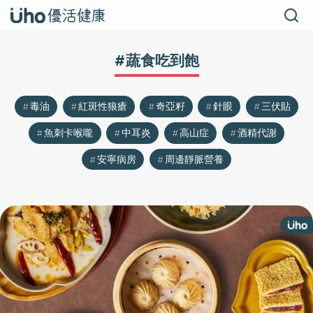
#蔬食吃到飽
毒油
紅斑性狼瘡
奇亞籽
針眼
三伏貼
魚刺卡喉嚨
中耳炎
高山症
酒精代謝
安寧病房
周邊靜脈營養