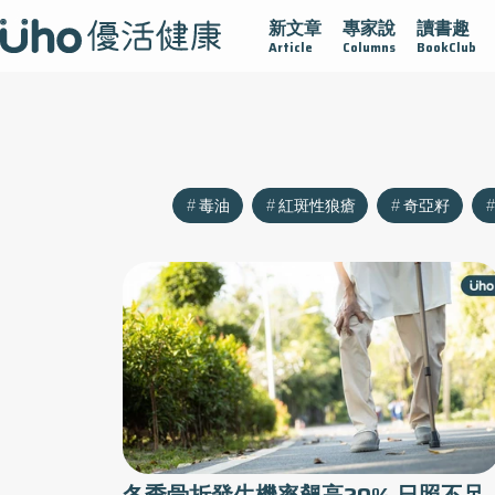
新文章
專家說
讀書趣
沾黏
守護腺在
疫情保衛戰
再生醫學
愛的未來視
Article
Columns
BookClub
毒油
紅斑性狼瘡
奇亞籽
冬季骨折發生機率飆高20% 日照不足