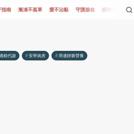
牙指南
漸凍不孤單
愛不沾黏
守護腺在
疫情保衛戰
酒精代謝
安寧病房
周邊靜脈營養