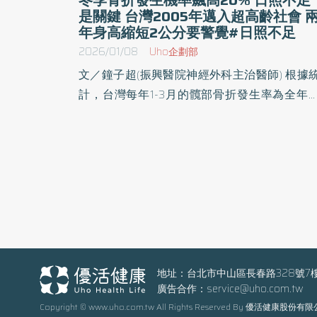
是關鍵 台灣2005年邁入超高齡社會 
年身高縮短2公分要警覺#日照不足
2026/01/08
Uho企劃部
文／鐘子超(振興醫院神經外科主治醫師) 根據統
計，台灣每年1-3月的髖部骨折發生率為全年
高，並較夏季高出20%。由於維生素D是提升
密度的關鍵，而人體維生素D的來源，80%來
陽光，冬季氣候濕冷，日照時間較短，導致維
素D攝取不足，進而影響骨骼的健康，此時若
生跌倒，便容易引發骨折。尤其對骨質疏鬆症
者而言，一旦發生骨折，可能導致長期臥床，
而增加失能與併發症的風險。 中華民國骨質疏鬆
症學會指出，統計資料顯示老年人髖關節骨折
的一年，約有十分之一比例仍臥床，僅約半數
地址：台北市中山區長春路328號7
廣告合作：
service@uho.com.tw
者能恢復至骨折前的功能狀態。另外，根據國
Copyright © www.uho.com.tw All Rights Reserved By 優活健康股份有
健康署資料顯示，台灣65歲以上民眾中，約每