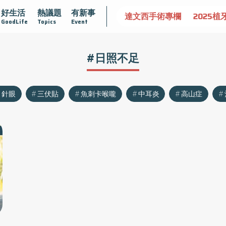
好生活
熱議題
有新事
認識攝護腺肥大
守護骨骼健康
達文西手術專欄
2025植
GoodLife
Topics
Event
#日照不足
針眼
三伏貼
魚刺卡喉嚨
中耳炎
高山症