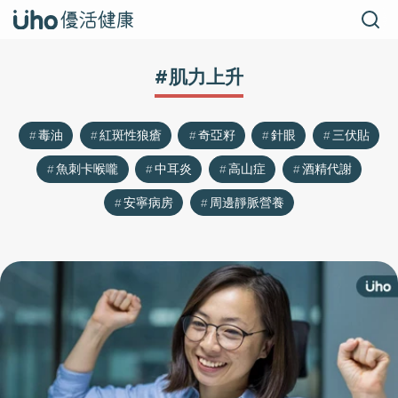
#肌力上升
毒油
紅斑性狼瘡
奇亞籽
針眼
三伏貼
魚刺卡喉嚨
中耳炎
高山症
酒精代謝
安寧病房
周邊靜脈營養