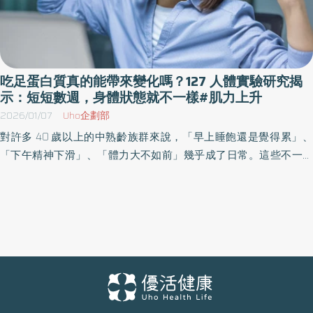
吃足蛋白質真的能帶來變化嗎？127 人體實驗研究揭
示：短短數週，身體狀態就不一樣#肌力上升
2026/01/07
Uho企劃部
對許多 40 歲以上的中熟齡族群來說，「早上睡飽還是覺得累」、
「下午精神下滑」、「體力大不如前」幾乎成了日常。這些不一定
與疾病相關，更多時候其實與 蛋白質長期攝取不足 有關。 但——補
足蛋白質，是否真的能讓體力、精神、肌肉狀態有所改變？這不只
是觀察，而是需要科學實證。 為了回答這個問題，台北護理健康大
學 啟動一項通過 醫院人體試驗研究倫理審查（IRB） 的營養介入研
究。這類研究需遵守嚴格法規、倫理程序，僅能在具備臨床研究能
力的醫療團隊中執行，在健康營養領域並不常見。 本研究由北護大
廖珮宏博士主導設計，並與 健康公式公司（healthi 健康式）產學合
作提供相關高蛋白飲品與營養衛教資源。 研究自 2024 年 11 月展