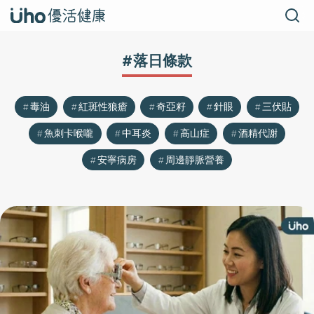
#落日條款
毒油
紅斑性狼瘡
奇亞籽
針眼
三伏貼
魚刺卡喉嚨
中耳炎
高山症
酒精代謝
安寧病房
周邊靜脈營養