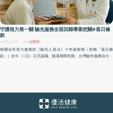
守護視力第一關 驗光服務全面回歸專業把關#落日條
款
2026/01/07
Uho企劃部
攸關全民視力健康的《驗光人員法》十年緩衝期（俗稱「落日條
款」）於今（6日）正式屆滿。隨著期限到期，台灣驗光服務自今日
起全面回歸國家證照制度與醫事管理體系，驗光產業正式進入更制
度化、也更專業的階段。 中華民國驗光師公會全國聯合會與中華民
國驗光生公會全國聯合會（以下簡稱兩全聯會）表示，依現行法
規，所有驗光業務必須由取得國家證照的驗光師或驗光生，在合法
設立的驗光所或眼科醫療機構內執行。若未具驗光人員資格，或未
在核准場域從事驗光行為，皆屬違法，將依法裁處。 驗光不只是量
度數，更是守護眼睛健康的專業服務 兩全聯會指出，過去十年的緩
衝期，是為協助原有從業人員完成專業訓練並取得國家證照，讓產