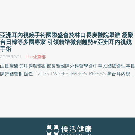
亞洲耳內視鏡手術國際盛會於林口長庚醫院舉辦 凝聚
台日韓等多國專家 引領精準微創趨勢#亞洲耳內視鏡
手術
2025/12/31
Uho企劃部
由長庚醫院耳鼻喉部副部長暨國際外科醫學會中華民國總會理事長
陳錦國醫師擔任「2025 TWGEES–JWGEES–KEESSG 聯合耳內視鏡
手術會議」大會主席，於12月20日在林口長庚紀念醫院隆重舉行。
此為繼2024年於韓國首度舉辦後的第二屆會議，象徵亞洲耳內視鏡
手術領域跨國合作持續深化。 本次會議共安排25場專題演講，吸引
220多位來自韓國、日本、美國、馬來西亞、新加坡及印尼等地的國
際專家學者參與，包含前日本耳科學會理事長 Seiji教授、日本山形
大學Ito教授、韓國現任耳內視鏡手術學會理事長Hurr教授、馬來西
亞耳鼻喉科學會前理事長Tang教授，以及我國耳科醫學會、台灣耳