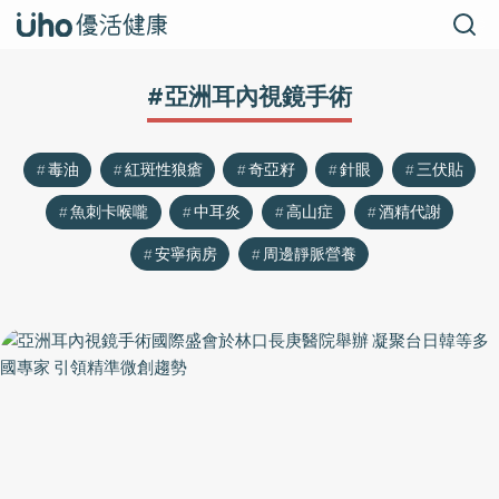
#亞洲耳內視鏡手術
毒油
紅斑性狼瘡
奇亞籽
針眼
三伏貼
魚刺卡喉嚨
中耳炎
高山症
酒精代謝
安寧病房
周邊靜脈營養