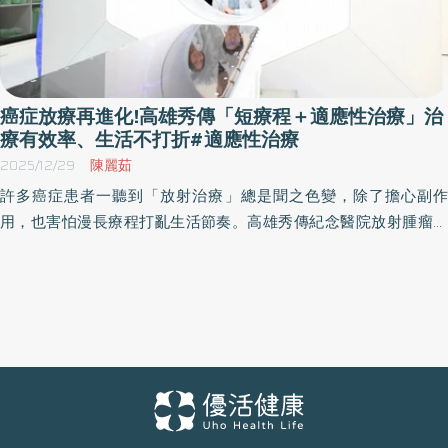
癌症放療再進化!高雄秀傳「短療程＋適應性治療」治
療有效率、生活不打折#適應性治療
2025/12/29
陳麗茹
許多癌症患者一聽到「放射治療」總是聞之色變，除了擔心副作
用，也害怕漫長療程打亂生活節奏。高雄秀傳紀念醫院放射腫瘤科
主任趙梓淵醫師指出，過去放療動輒需6～8週，病人需要每天往返
醫院，對仍在工作或需家人陪同的患者而言都是極大壓力；隨著高
解析影像導引與適應性放療的技術發展，治療不僅更精準，也能在
短時間內完成，讓病人兼顧治療效果與生活品質。 高畫質影像掌握
腫瘤變化 讓放療更貼近個人化 趙梓淵醫師說明，癌症治療中，腫
瘤與器官位置會隨著時間、呼吸或生理變化而移動，若計畫無法即
時調整，可能造成正常組織曝露於不必要的劑量。 「適應性放射治
療」的價值就在於——隨病人體內變化而調整。 透過新世代放射治