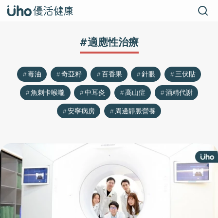
#適應性治療
毒油
奇亞籽
百香果
針眼
三伏貼
魚刺卡喉嚨
中耳炎
高山症
酒精代謝
安寧病房
周邊靜脈營養