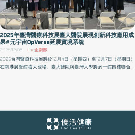
2025年臺灣醫療科技展臺大醫院展現創新科技應用成
果#元宇宙OpVerse延展實境系統
2025/12/05
Uho企劃部
2025台灣醫療科技展將於12月4日（星期四）至12月7日（星期日）
在南港展覽館盛大登場。臺大醫院與臺灣大學將於一館四樓聯合展
出多項尖端醫療科技成果，展現智慧醫療的創新實力與跨領域研發
能量。本次展覽由生策會主辦，匯聚國內外專業人士，共同探索醫
療科技的最新趨勢與未來方向。臺大醫院精選11項突破性技術，全面
升級臨床照護品質；臺灣大學則攜手合作院校，呈現10項多元創新
研發成果，展現學術界在醫療科技領域的深厚實力與前瞻視野。 在
癌症防治領域，口腔癌AI快篩以手機鏡頭拍攝黏膜影像，2分鐘內即
能標定高風險病灶，準確率高達95%，協助非專科醫護快速判讀，
推動早期防治普及化 肺癌AI診斷與預後平台則整合影像體學與臨床