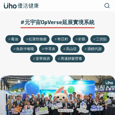
#元宇宙OpVerse延展實境系統
毒油
紅斑性狼瘡
奇亞籽
針眼
三伏貼
魚刺卡喉嚨
中耳炎
高山症
酒精代謝
安寧病房
周邊靜脈營養