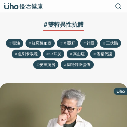
#雙特異性抗體
毒油
紅斑性狼瘡
奇亞籽
針眼
三伏貼
魚刺卡喉嚨
中耳炎
高山症
酒精代謝
安寧病房
周邊靜脈營養