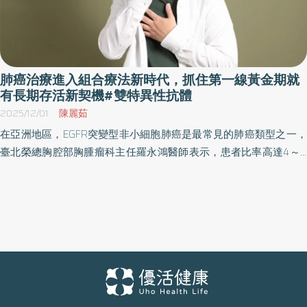
肺癌治療進入組合療法新時代，抓住第一線黃金期就
有長期存活新契機#雙特異性抗體
2025/12/01
陳麗茹
在亞洲地區，EGFR突變型非小細胞肺癌是最常見的肺癌類型之一，
臺北榮總胸腔部胸腫瘤科主任羅永鴻醫師表示，患者比率高達4～6
成；儘管標靶治療已有長足進步，抗藥性仍是不可避免的難題。羅
永鴻醫師指出，肺癌治療已走向嶄新的方向，不再只是思考下一
步，而是更在意「第一步能做到多好，這將決定患者後續的治療與
整體存活率的空間。」 第一線效果不佳往往影響第二線用藥 羅永鴻
醫師說明，目前EGFR突變肺癌的第一線標準治療以第二代、第三代
標靶藥物為主，在臨床上多能迅速控制腫瘤，改善呼吸、咳嗽與胸
悶等症狀，對病情的初期穩定性有顯著貢獻。不過他也說，即便藥
物有效，癌細胞仍會尋找新的增生路徑，導致抗藥性出現；一旦第