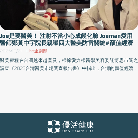
Joe是要醫美！ 注射不當小心成饅化臉 Joeman愛用
醫師鄭黃中宇院長親曝四大醫美防雷關鍵#顏值經濟
2025/10/21
Uho企劃部
醫美療程在台灣越來越普及，根據愛力根醫學美容委託博思市調之
調查《2023台灣醫美市場調查報告書》中指出，台灣的顏值經濟已
在2022年突破新台幣600億元。其中玻尿酸、肉毒桿菌、膠原蛋白
等微整形注射療程，因見效快、恢復期短，深受愛美民眾喜愛。然
而，甯寓美學診所院長鄭黃中宇醫師表示，若填充物施打層次錯
誤、劑量過多或由非專業醫師操作，可能導致臉部比例失衡、表情
僵硬，甚至出現俗稱「饅化臉」的後遺症影響，不僅影響外觀，更
可能造成面部組織的變形與心理上的壓力。 什麼是「饅化臉」？ 鄭
黃中宇醫師解釋，「饅化臉」其實並非正式的醫學名詞，而是形容
求美民眾因醫美填充物注射不當導致臉部浮腫、輪廓模糊、表情不