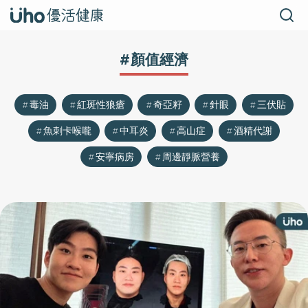
#顏值經濟
毒油
紅斑性狼瘡
奇亞籽
針眼
三伏貼
魚刺卡喉嚨
中耳炎
高山症
酒精代謝
安寧病房
周邊靜脈營養