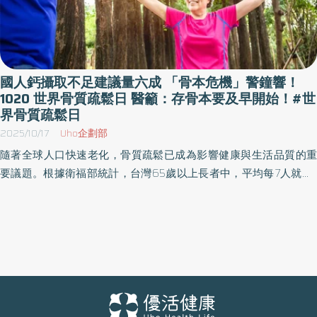
國人鈣攝取不足建議量六成 「骨本危機」警鐘響！
1020 世界骨質疏鬆日 醫籲：存骨本要及早開始！#世
界骨質疏鬆日
2025/10/17
Uho企劃部
隨著全球人口快速老化，骨質疏鬆已成為影響健康與生活品質的重
要議題。根據衛福部統計，台灣65歲以上長者中，平均每7人就有1
人受到骨質疏鬆困擾。世界衛生組織因此將每年 10 月 20 日訂為
「世界骨質疏鬆日」，提醒大眾及早重視骨骼保健，避免骨質流失
帶來的健康風險。 跨越年齡的「骨本危機」：別以為與你無關！ 不
少人以為骨質疏鬆是中老年人才會面臨的問題，但實際上，骨質會
在 20 至 30 歲時達到巔峰，隨後便逐漸下降。唐櫻翠醫師指出，若
年輕時未累積足夠「骨本」，中年後將難以有效延緩骨質流失速
度，進而增加骨折與骨鬆風險。因此，從兒童、青壯年到中老年，