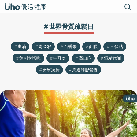
#世界骨質疏鬆日
毒油
奇亞籽
百香果
針眼
三伏貼
魚刺卡喉嚨
中耳炎
高山症
酒精代謝
安寧病房
周邊靜脈營養