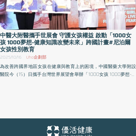
中醫大附醫攜手世展會 守護女孩權益 啟動「1000女
孩 1000夢想-健康知識改變未來」跨國計畫#尼泊爾
女孩性別教育
2025/10/16
Uho企劃部
為改善跨國界地區女孩在健康與教育上的困境，中國醫藥大學附設
醫院今（15）日攜手台灣世界展望會舉辦「1000女孩 1000夢想-健
康知識改變未來」記者會，周德陽院長代表醫院捐贈10萬美金支
票，長期公益夥伴林增連慈善基金會林嘉琪董事長亦響應捐贈10萬
美金，象徵跨界攜手守護女孩權益的堅定承諾。現場並邀請世展會
年度代言人張艾嘉一同見證，三方共同簽署倡議，期盼以醫療與教
育的力量，從尼泊爾開始展開跨國合作，為更多因月經與性別不平
等待遇受限的地區帶來希望與改變。 尼泊爾實地走訪 開啟跨國合作
契機 為響應世界展望會推動的「資助1000女孩」計畫，中醫大附醫