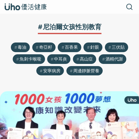
#尼泊爾女孩性別教育
毒油
奇亞籽
百香果
針眼
三伏貼
魚刺卡喉嚨
中耳炎
高山症
酒精代謝
安寧病房
周邊靜脈營養