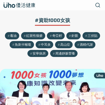
#資助1000女孩
毒油
紅斑性狼瘡
奇亞籽
針眼
三伏貼
魚刺卡喉嚨
中耳炎
高山症
酒精代謝
安寧病房
周邊靜脈營養