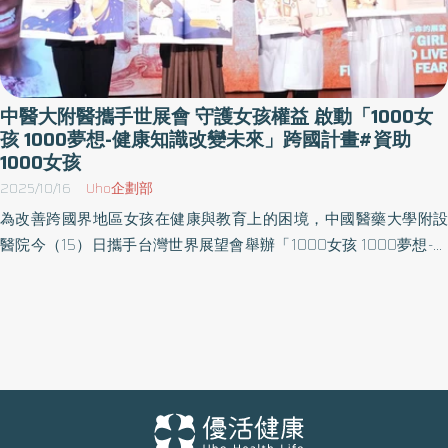
中醫大附醫攜手世展會 守護女孩權益 啟動「1000女
孩 1000夢想-健康知識改變未來」跨國計畫#資助
1000女孩
2025/10/16
Uho企劃部
為改善跨國界地區女孩在健康與教育上的困境，中國醫藥大學附設
醫院今（15）日攜手台灣世界展望會舉辦「1000女孩 1000夢想-健
康知識改變未來」記者會，周德陽院長代表醫院捐贈10萬美金支
票，長期公益夥伴林增連慈善基金會林嘉琪董事長亦響應捐贈10萬
美金，象徵跨界攜手守護女孩權益的堅定承諾。現場並邀請世展會
年度代言人張艾嘉一同見證，三方共同簽署倡議，期盼以醫療與教
育的力量，從尼泊爾開始展開跨國合作，為更多因月經與性別不平
等待遇受限的地區帶來希望與改變。 尼泊爾實地走訪 開啟跨國合作
契機 為響應世界展望會推動的「資助1000女孩」計畫，中醫大附醫