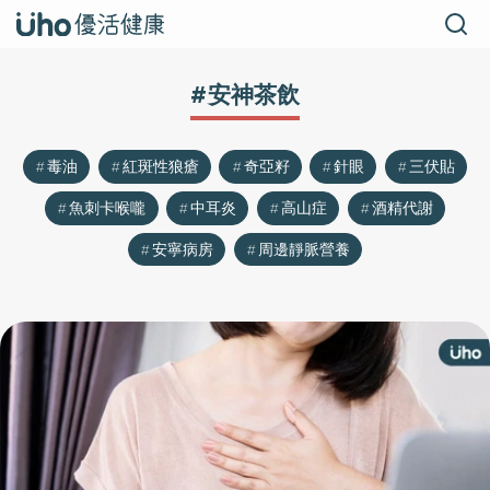
#安神茶飲
毒油
紅斑性狼瘡
奇亞籽
針眼
三伏貼
魚刺卡喉嚨
中耳炎
高山症
酒精代謝
安寧病房
周邊靜脈營養