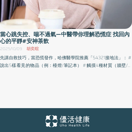
當心跳失控、喘不過氣—中醫帶你理解恐慌症 找回內
心的平靜#安神茶飲
2025/10/09
胡奕暄
先講自救技巧，當恐慌發作，哈佛醫學院推薦「54321接地法」： #
說出5樣看見的物品（例：檯燈/筆記本） #觸摸4種材質（牆壁/毛
衣/水杯/頭髮） #聆聽3種聲音（冷氣聲/鍵盤聲/呼吸聲） #找出2種
氣味 （衣物的香味/香水） #品嘗1種食物（水果/甜點/飲品/點心）
(原理：強制感官接收新訊號，能阻斷杏仁核過載，90%受試者在2
分鐘內心率下降15bpm。) 案例分享： 32歲上班族女姓，因恐慌症
服用西藥治療3週，但症狀仍反覆發作且伴隨嚴重頭暈的副作用，尤
其在搭乘電梯、捷運或長途公車時會出現恐慌反應，當下出現心
悸、溺水感、喘不過氣、冒冷汗發抖等，必須立即離開當下環境才
能緩解，嚴重影響上下班的通勤時段及工作表現。因上述不適尋求