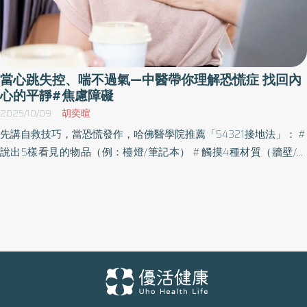
當心跳失控、喘不過氣—中醫帶你理解恐慌症 找回內
心的平靜#焦慮障礙
2025/10/09
胡奕暄
先講自救技巧，當恐慌發作，哈佛醫學院推薦「54321接地法」： #
說出5樣看見的物品（例：檯燈/筆記本） #觸摸4種材質（牆壁/毛
衣/水杯/頭髮） #聆聽3種聲音（冷氣聲/鍵盤聲/呼吸聲） #找出2種
氣味 （衣物的香味/香水） #品嘗1種食物（水果/甜點/飲品/點心）
(原理：強制感官接收新訊號，能阻斷杏仁核過載，90%受試者在2
分鐘內心率下降15bpm。) 案例分享： 32歲上班族女姓，因恐慌症
服用西藥治療3週，但症狀仍反覆發作且伴隨嚴重頭暈的副作用，尤
其在搭乘電梯、捷運或長途公車時會出現恐慌反應，當下出現心
悸、溺水感、喘不過氣、冒冷汗發抖等，必須立即離開當下環境才
能緩解，嚴重影響上下班的通勤時段及工作表現。因上述不適尋求