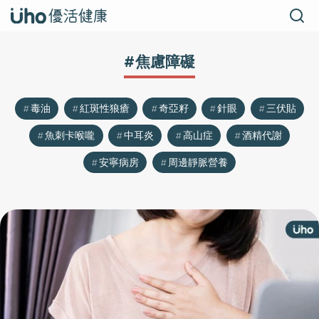
#焦慮障礙
毒油
紅斑性狼瘡
奇亞籽
針眼
三伏貼
魚刺卡喉嚨
中耳炎
高山症
酒精代謝
安寧病房
周邊靜脈營養