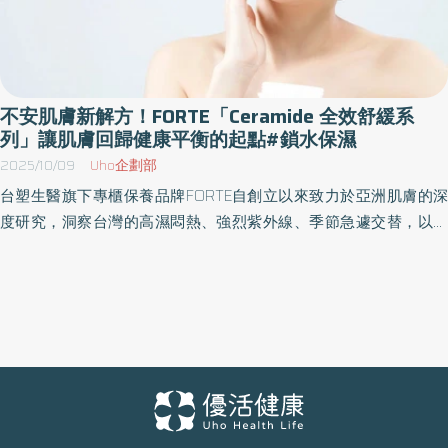
不安肌膚新解方！FORTE「Ceramide 全效舒緩系
列」讓肌膚回歸健康平衡的起點#鎖水保濕
2025/10/09
Uho企劃部
台塑生醫旗下專櫃保養品牌FORTE自創立以來致力於亞洲肌膚的深
度研究，洞察台灣的高濕悶熱、強烈紫外線、季節急遽交替，以及
空污與生活型態等內外在壓力，再加上醫美療程盛行所帶來的挑
戰，皆使肌膚屏障容易脆弱失衡，引發乾燥、緊繃、泛紅與敏弱不
適。早於 2006 年，FORTE 便率先推出「Ceramide 全效舒緩系列」
為無數敏弱肌膚帶來安心守護，憑藉著專業醫學顧問團隊精準的研
發實力與不斷突破的精神，FORTE今秋推出「修護x防禦」兼備的第
三代新品「Ceramide 全效舒緩精華液」與「Ceramide 全效舒緩滋
養霜」進化演繹經典，將「保濕補水x舒緩修護x強化屏障」三大穩
膚關鍵全面升級，從基礎保水、舒緩鎮定至屏障防禦，自根源精準