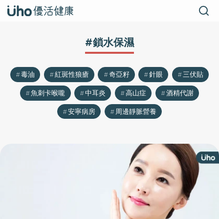
#鎖水保濕
毒油
紅斑性狼瘡
奇亞籽
針眼
三伏貼
魚刺卡喉嚨
中耳炎
高山症
酒精代謝
安寧病房
周邊靜脈營養