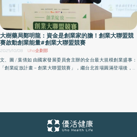
大樹藥局鄭明龍：資金是創業家的膽！創業大聯盟競
賽啟動創業能量#創業大聯盟競賽
2025/10/08
Uho企劃部
文、圖 / 葉倩如 由國家發展委員會主辦的全台最大規模創業盛事：
「創業綻放計畫－創業大聯盟競賽」，繼台北首場圓滿登場後，日
前(9月30日)移師新竹清華大學旺宏館國際會議中心舉辦第二場「創
業家講座」。新竹擁有清華、交大與竹科產業聚落的創業沃土，本
場次不僅吸引在地創業家與青年學子踴躍參與，更邀請重量級產業
領袖與新創代表同台分享，現場交流熱烈，持續點燃創業能量。 國
發會副主任委員詹方冠致詞時表示，「創業大聯盟競賽」的初衷在
於推動全國均衡的創業氛圍，無論深科技或民生應用，都是台灣產
業升級的重要動能。詹方冠指出，本次競賽政府也將透過國發基金
及多項專案基金，持續陪伴新創成長，並協助進軍國際。詹方冠強