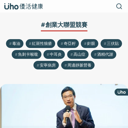
#創業大聯盟競賽
毒油
紅斑性狼瘡
奇亞籽
針眼
三伏貼
魚刺卡喉嚨
中耳炎
高山症
酒精代謝
安寧病房
周邊靜脈營養