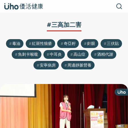
#三高加二害
毒油
紅斑性狼瘡
奇亞籽
針眼
三伏貼
魚刺卡喉嚨
中耳炎
高山症
酒精代謝
安寧病房
周邊靜脈營養