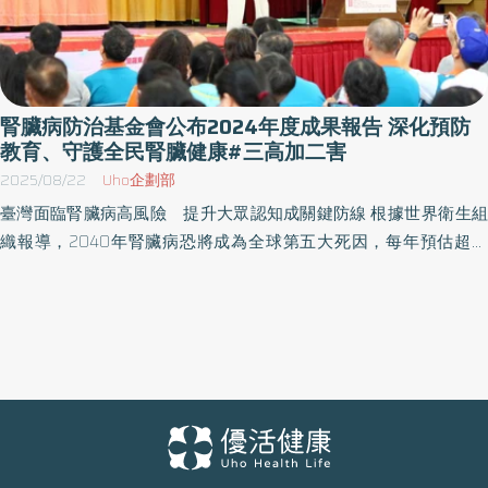
腎臟病防治基金會公布2024年度成果報告 深化預防
教育、守護全民腎臟健康#三高加二害
2025/08/22
Uho企劃部
臺灣面臨腎臟病高風險 提升大眾認知成關鍵防線 根據世界衛生組
織報導，2040年腎臟病恐將成為全球第五大死因，每年預估超過
120萬人因此喪命。在臺灣，超過9萬人接受洗腎治療，推估約有
250多萬人患有慢性腎臟病，每年健保支出超過500億元，居所有疾
病之冠，已成國人健康與醫療體系的重要挑戰。 然而，根據國內調
查顯示，國人對腎臟病的認知率仍不足10%。由於腎臟病早期症狀
不明顯，許多患者往往在病情惡化時才發現，錯失早期介入的時
機。事實上，只要提升大眾對疾病的認知，進而從日常生活中做出
調整，可以有效降低患病風險。 腎基會深耕腎病防治工作 獲國家級
肯定 腎臟病防治基金會（以下簡稱腎基會）自成立以來，持續關注