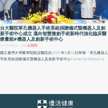
台大醫院單孔機器人手術系統捐贈儀式暨機器人及創
新手術中心成立 邁向智慧微創手術新時代強化臨床醫
療量能#機器人及創新手術中心
2025/08/13
Uho企劃部
國立臺灣大學醫學院附設醫院於2025年8月10日舉辦「單孔機器人
手術系統捐贈儀式暨機器人及創新手術中心Center for Robotic and
Innovative Surgery (CRIS) 成立茶會」，宣布正式啟用最新引進SP
單孔機器人手術系統 （da Vinci SP system），並同步成立「機器
人及創新手術中心」，開啟本院在精準微創手術領域的重要新篇
章。 台大醫院院長余忠仁指出，臺大醫療體系自2012年啟用首部機
器人手術系統以來，迄今已陸續配置共計8套多孔型Xi系統，應用範
圍涵蓋泌尿科、一般外科、肝膽外科、大腸直腸外科、心臟外科、
胸腔外科、婦產科、耳鼻喉科等多個臨床領域。至2025年7月止，