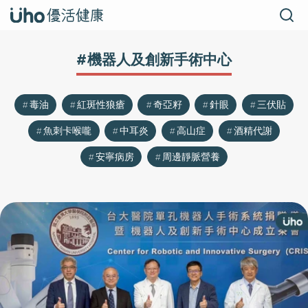
#機器人及創新手術中心
毒油
紅斑性狼瘡
奇亞籽
針眼
三伏貼
魚刺卡喉嚨
中耳炎
高山症
酒精代謝
安寧病房
周邊靜脈營養