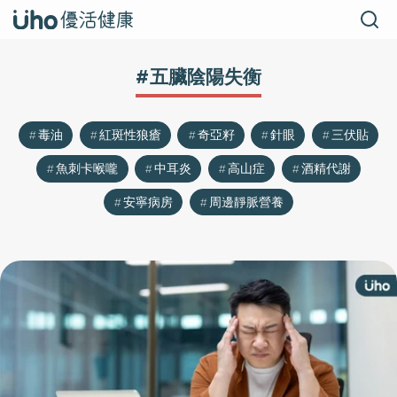
#五臟陰陽失衡
毒油
紅斑性狼瘡
奇亞籽
針眼
三伏貼
魚刺卡喉嚨
中耳炎
高山症
酒精代謝
安寧病房
周邊靜脈營養