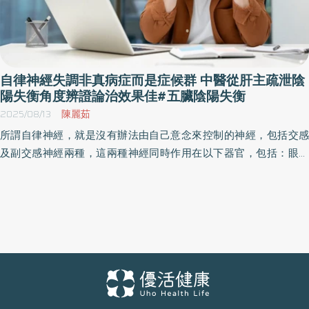
自律神經失調非真病症而是症候群 中醫從肝主疏泄陰
陽失衡角度辨證論治效果佳#五臟陰陽失衡
2025/08/13
陳麗茹
所謂自律神經，就是沒有辦法由自己意念來控制的神經，包括交感
及副交感神經兩種，這兩種神經同時作用在以下器官，包括：眼睛
肌肉、唾液腺、心、肺、胃、大小腸、肝、腎臟、膀胱，以及其他
血管及平滑肌等等，讓身體不用思考就可以維護生理機能。 初鳴堂
中醫診所院長周大翔中醫師表示在門診很多壓力大的病人都說自己
是自律神經失調，為何在現代人被診斷自律神經失調的人這麼多呢?
包括了長期的情緒失調，工作勞累等壓力以及生活型態的改變，甚
至情緒急劇變化、熬夜均有關連。同樣是自律神經失調症，會因為
不同的人而有不同之表現，有些人覺得頭痛，有些人覺得心悸、胸
悶，有些人表現出嘔心、腹痛、腹瀉、便秘等腸胃症狀，……，有些