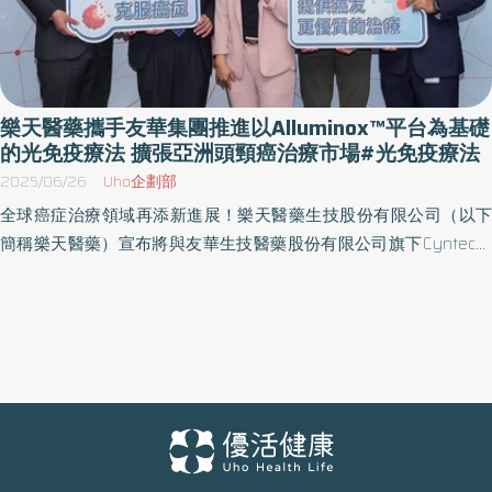
樂天醫藥攜手友華集團推進以Alluminox™平台為基礎
的光免疫療法 擴張亞洲頭頸癌治療市場#光免疫療法
2025/06/26
Uho企劃部
全球癌症治療領域再添新進展！樂天醫藥生技股份有限公司（以下
簡稱樂天醫藥）宣布將與友華生技醫藥股份有限公司旗下Cyntec公
司（以下簡稱友華集團）簽署授權合作協議，以樂天醫藥專利的
Alluminox™平台為基礎，推動光免疫療法於台灣、新加坡、馬來西
亞與菲律賓市場的開發與商業化。結合樂天醫藥在美國的科學研
究、日本的商業化經驗，以及友華集團在台灣及東南亞市場的營運
優勢，雙方此次合作將攜手加速創新癌症療法的導入進程，為復發
頭頸癌患者中提供更多元的治療選擇。 樂天醫藥將從友華集團收到
一筆預付款作為該協議的對價。樂天醫藥還將收到授權區域內基於
Alluminox™平台的產品的未來淨銷售額相關的里程碑和權利金。 頭