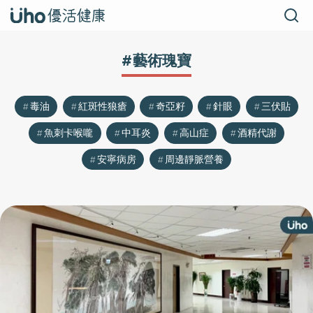
#藝術瑰寶
毒油
紅斑性狼瘡
奇亞籽
針眼
三伏貼
魚刺卡喉嚨
中耳炎
高山症
酒精代謝
安寧病房
周邊靜脈營養