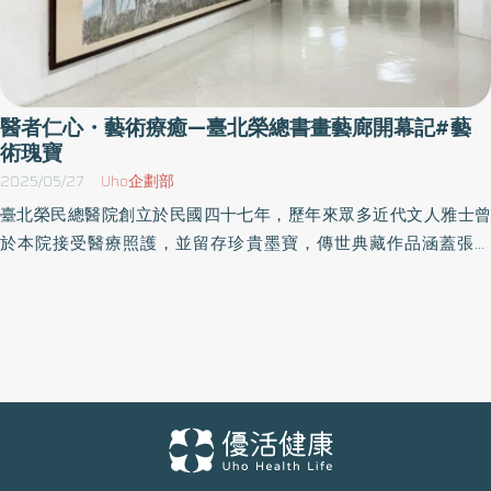
醫者仁心・藝術療癒—臺北榮總書畫藝廊開幕記#藝
術瑰寶
2025/05/27
Uho企劃部
臺北榮民總醫院創立於民國四十七年，歷年來眾多近代文人雅士曾
於本院接受醫療照護，並留存珍貴墨寶，傳世典藏作品涵蓋張大
千、黃君璧、江兆申、季康、王壯為、胡念祖、胡克敏、喻仲林、
徐瑩、燕方畏等多位書畫大師的經典之作，堪稱藝壇盛事。這些作
品不僅是藝術瑰寶，更承載著文人雅士對榮總的深厚情誼，亦見證
醫院在醫療照護上的歷史軌跡。目前張大千的鉅作《疥壁》更寄存
於國立故宮博物院，彌足珍貴。 威明院長上任後，致力於打造具國
際一流水準的醫療環境，除院區美化外，種植數萬棵花草樹木，並
打造「忘憂湖」鳥語花香的療癒景致 同時，亦將院內歷年收藏的珍
貴書畫整理歸檔，成立「臺北榮總書畫藝廊」，這是威明院長多年