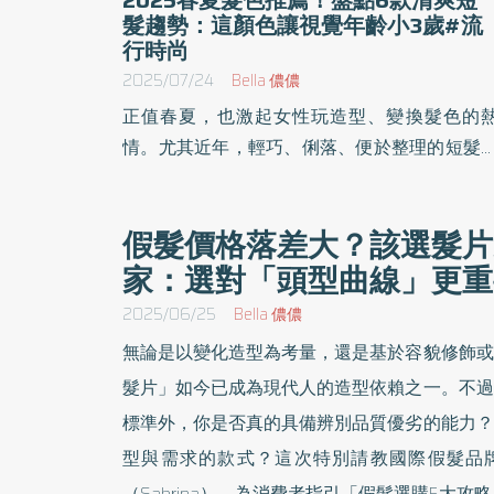
髮趨勢：這顏色讓視覺年齡小3歲#流
行時尚
2025/07/24
Bella 儂儂
正值春夏，也激起女性玩造型、變換髮色的
情。尤其近年，輕巧、俐落、便於整理的短髮
型大獲市場喜愛，髮型圈更延伸出多樣化的造
選擇。然而，想為一刀切齊短髮、耳下鮑伯頭
假髮價格落差大？該選髮片
或日系短髮注入新氣象，《優活健康網》特選
家：選對「頭型曲線」更重
篇，今年春夏不妨從以下6種清爽短髮搭配新
色嘗試起。
2025/06/25
Bella 儂儂
無論是以變化造型為考量，還是基於容貌修飾或
髮片」如今已成為現代人的造型依賴之一。不過
標準外，你是否真的具備辨別品質優劣的能力？
型與需求的款式？這次特別請教國際假髮品牌R
（Sabrina），為消費者指引「假髮選購5大攻