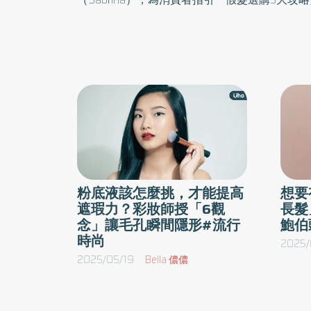
粉底液該怎麼挑，才能提高
想要
遮瑕力？彩妝師授「6觀
長髮
念」讓毛孔瞬間隱形#流行
鮑伯
時尚
2025/
2025/05/19
Bella 儂儂