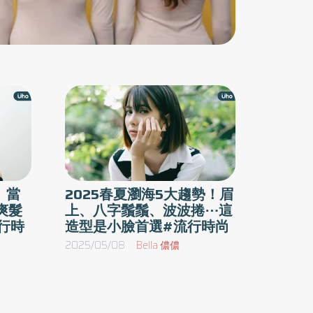
」當
2025春夏瀏海5大趨勢！眉
爽髮
上、八字鬚鬚、波波捲⋯這
行時
造型是小臉首選#流行時尚
2025/05/08
Bella 儂儂