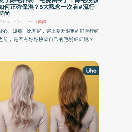
如何正確保濕？5大觀念一次看#流行
時尚
2025/06/27
Bella 儂儂
背心、短褲、比基尼，穿上夏天限定的消暑行頭
之前，是否有好好檢查自己的毛髮細節呢？腋
毛、私密處毛髮、手毛腳毛外露總讓人尷尬不
已，但想要維持光滑、健康的肌膚狀態與膚觸，
「除毛功夫」可不能怠慢。你是否也曾面臨除毛
不當後衍生而來的毛囊炎、毛髮倒生困擾？亦或
者除毛後膚觸變得粗糙又敏感？私密處保健專家
解答5大除毛正確觀念。