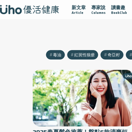
新文章
專家說
讀書趣
疫情保衛戰
再生醫學
愛的未來視
認識攝護腺肥大
Article
Columns
BookClub
毒油
紅斑性狼瘡
奇亞籽
2025春夏髮色推薦！盤點6款清爽短