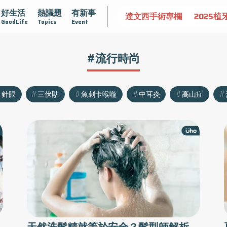
好生活
熱議題
有新事
守護骨骼健康
達文西手術專欄
2025植牙指南
漸凍不孤
GoodLife
Topics
Event
#流行時尚
針眼
三伏貼
魚刺卡喉嚨
中耳炎
高山症
天然洗髮精就等於安全？髮型師解析