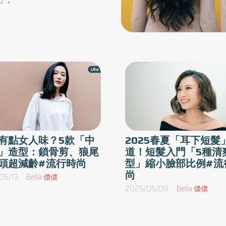
有點女人味？5款「中
2025春夏「耳下短髮
」造型：鎖骨剪、狼尾
道！短髮入門「5種清
頭超減齡#流行時尚
型」縮小臉部比例#流
尚
05/13
Bella 儂儂
2025/05/09
Bella 儂儂