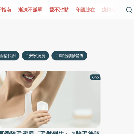
單
愛不沾黏
守護腺在
疫情保衛戰
再生醫學
愛的未
酒精代謝
安寧病房
周邊靜脈營養
夏季除毛容易「毛髮倒生」？除毛後該