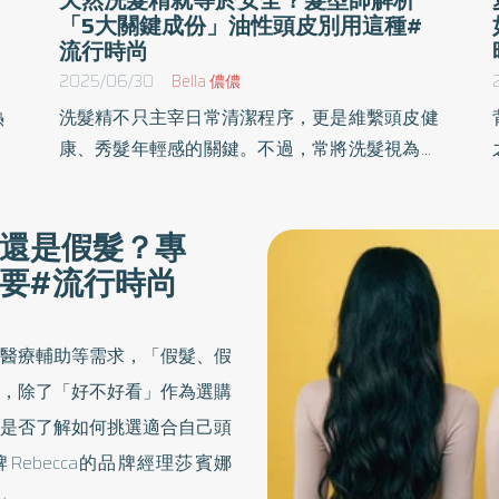
「5大關鍵成份」油性頭皮別用這種#
流行時尚
2025/06/30
Bella 儂儂
熱
洗髮精不只主宰日常清潔程序，更是維繫頭皮健
造
康、秀髮年輕感的關鍵。不過，常將洗髮視為例
型
行流程的我們，是否真的有挑對洗髮精呢？應對
，
不同頭皮屬性：油性、乾性、敏感、燙染後髮
還是假髮？專
此
質，洗髮精的成分篩選又有什麼守則？甚至市面
要#流行時尚
髮
上標榜安全、天然的品項眾多，消費者又該如何
明智地辨別真偽？
醫療輔助等需求，「假髮、假
，除了「好不好看」作為選購
是否了解如何挑選適合自己頭
ebecca的品牌經理莎賓娜
略」。