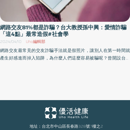
網路交友81%都是詐騙？台大教授孫中興：愛情詐騙
「這4點」最常造假#社會學
2024/04/10
Uho編輯部
網路交友最常見的交友詐騙手法就是假照片，讓別人在第一時間就
產生好感進而掉入陷阱，為什麼人們這麼容易被騙呢？曾開設台灣
大學最熱門選修課「愛情社會學」的台大社會系名譽教授孫中興，
於《詐騙社會學》一書中，以社會學、社會心理學、哲學、歷史經
典及相關實驗研究等資料，深入「詐騙」到「信任」互為因果、表
裡的關係，從個人內在到生活情境，幫助讀者剖析他人也反思自
己。以下為原書摘文：
地址：台北市中山區長春路328號7樓之2