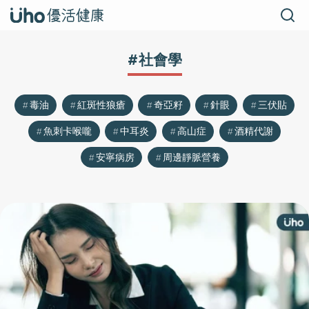
#社會學
毒油
紅斑性狼瘡
奇亞籽
針眼
三伏貼
魚刺卡喉嚨
中耳炎
高山症
酒精代謝
安寧病房
周邊靜脈營養