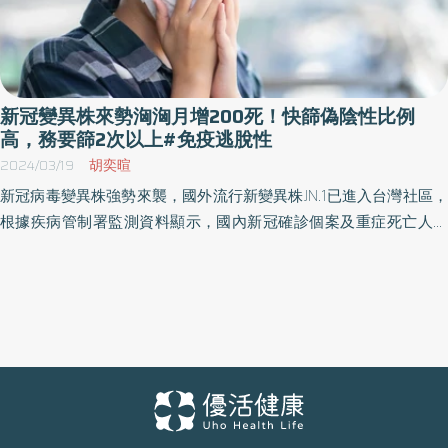
新冠變異株來勢洶洶月增200死！快篩偽陰性比例
高，務要篩2次以上#免疫逃脫性
2024/03/19
胡奕暄
新冠病毒變異株強勢來襲，國外流行新變異株JN.1已進入台灣社區，
根據疾病管制署監測資料顯示，國內新冠確診個案及重症死亡人數
急遽增加，甚至又出現兒童新冠死亡病例。台灣感染症醫學會秘書
長、新光醫院醫務秘書黃建賢醫師表示，民眾若出現發燒或咳嗽、
流鼻水、喉嚨紅腫等呼吸道症狀，儘管初期快篩陰性，也不代表沒
感染新冠肺炎，病毒量必須達一定程度、多測幾次才能確認是否染
疫。 門診新冠患者增加逾三成 年輕人多未快篩 「這陣子門診的新冠
肺炎患者明顯變多，求診個案較以往增加超過3成以上。」黃建賢醫
師說，大多數年輕人把不舒服症狀當作是一般感冒，在醫院做快篩
後才知感染新冠，但病毒早已傳染家人及親友同事，不止自己深受