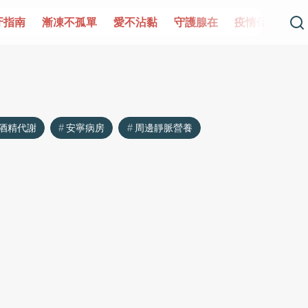
牙指南
漸凍不孤單
愛不沾黏
守護腺在
疫情保衛戰
酒精代謝
安寧病房
周邊靜脈營養