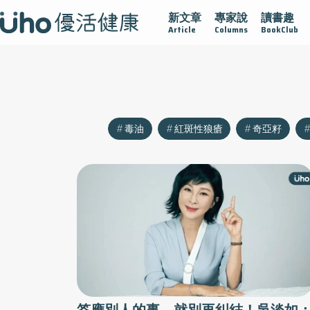
新文章
專家說
讀書趣
沾黏
守護腺在
疫情保衛戰
再生醫學
愛的未來視
Article
Columns
BookClub
毒油
紅斑性狼瘡
奇亞籽
答應別人的事，就別再糾結！吳淡如