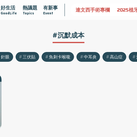
好生活
熱議題
有新事
認識攝護腺肥大
守護骨骼健康
達文西手術專欄
2025植
GoodLife
Topics
Event
#沉默成本
針眼
三伏貼
魚刺卡喉嚨
中耳炎
高山症
：