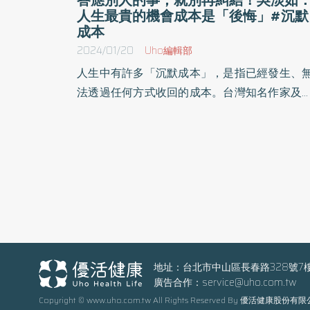
人生最貴的機會成本是「後悔」#沉默
成本
2024/01/20
Uho編輯部
人生中有許多「沉默成本」，是指已經發生、
法透過任何方式收回的成本。台灣知名作家及
視台、電台節目主持人吳淡如，在2020年成
的Podcast節目「吳淡如人生實用商學院」中
得廣大迴響，並陸續出版相關書籍。她也於《
思維、富邏輯》一書中，詮釋如何活用商業模
拆解人生挑戰，幫助讀者創造人生價值。以下
原書摘文：
地址：台北市中山區長春路328號7
廣告合作：
service@uho.com.tw
Copyright © www.uho.com.tw All Rights Reserved By 優活健康股份有