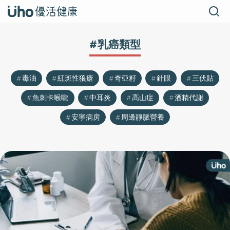
#乳癌類型
毒油
紅斑性狼瘡
奇亞籽
針眼
三伏貼
魚刺卡喉嚨
中耳炎
高山症
酒精代謝
安寧病房
周邊靜脈營養