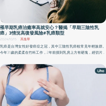
罹早期乳癌治癒率高就安心？醫揭「早期三陰性乳
癌」3情況高復發風險#乳癌類型
2024/10/15
馮逸華
乳癌是台灣女性好發癌症之冠，其中三陰性乳癌較常見年輕族群。
今年31歲的柔柔在竹科工作，2年前摸到乳房上方有硬塊，經切片檢
查確診三陰性乳癌2期，腫瘤達2.8公分且淋巴有轉移，在健保尚未
給付三陰性乳癌的新一代藥物下，咬牙自費數百萬治療，所幸用藥
成效顯著，術前腫瘤縮到0.5公分、淋巴變乾淨無擴散，大幅縮減手
術切除範圍，得以保留乳房。