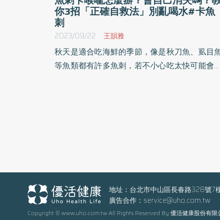
你3招「正確自救法」別亂喝水#卡魚
刺
2023/09/22
王韻雅
秋天是適合吃海鮮的季節，像是秋刀魚、虱目
等魚類都有許多魚刺，若不小心吃太快可能會
現「魚刺卡喉嚨」的窘況。然而許多民眾認為
魚刺吞下去就沒事，但可能會導致愈卡愈深，
至檢查不到魚刺的後果。這次《優活健康網》
理卡魚刺的相關知識，包括常見症狀、自救
法、看哪科等，幫助民眾擺脫魚刺卡卡的困擾。
地址：台北市中山區長春路328號7
廣告合作：
service@uho.com.tw
Copyright © www.uho.com.tw All Rights Reserved By 優活健康股份有