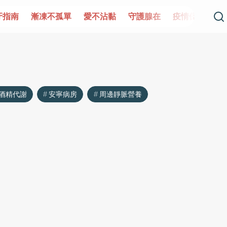
牙指南
漸凍不孤單
愛不沾黏
守護腺在
疫情保衛戰
酒精代謝
安寧病房
周邊靜脈營養