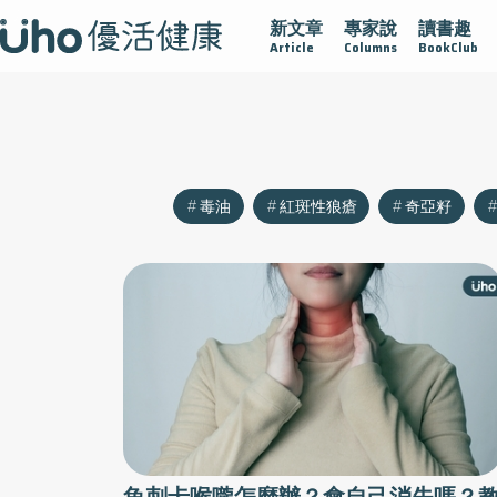
新文章
專家說
讀書趣
沾黏
守護腺在
疫情保衛戰
再生醫學
愛的未來視
Article
Columns
BookClub
毒油
紅斑性狼瘡
奇亞籽
魚刺卡喉嚨怎麼辦？會自己消失嗎？