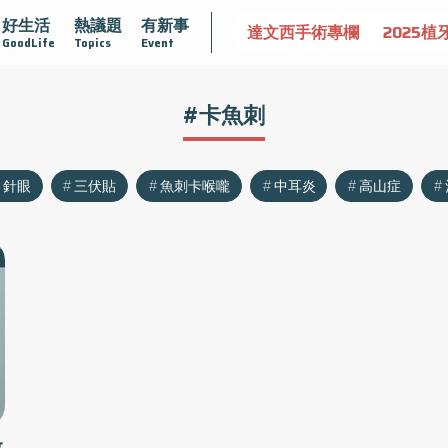
好生活
熱議題
有新事
認識攝護腺肥大
守護骨骼健康
達文西手術專欄
2025植
GoodLife
Topics
Event
#卡魚刺
針眼
三伏貼
魚刺卡喉嚨
中耳炎
高山症
教