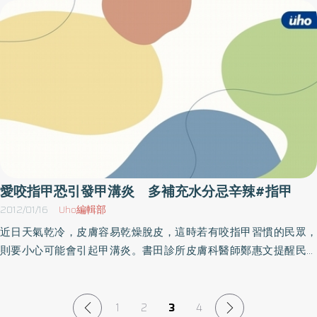
甲一側或兩側邊緣內翻生長，壓迫甲溝內的組織而產生傷口。台南
新樓醫院整形外科溫雲凱醫師表示，長時間久站，或不正確的剪甲
方式容易致使腳趾甲溝炎。溫醫師輔以個案實例說明，案例一為男
性廚師，因工作環境悶熱，需要長時間站立，導致大拇趾甲緣因反
覆發炎化膿疼痛影響其工作；另一案例是位國中生，因衛生習慣趾
甲總是剪得很短，造成甲溝發炎令他痛苦不堪。甲溝炎初期症狀會
產生紅腫熱痛等情形，少數病人如趾甲沒有嵌入軟組織內，或可自
行消退，但大多數病人一旦甲緣嵌入化膿，如不進行治療就無法痊
癒，甚至會產生反覆感染，因腳指甲旁產生肉芽組織，形成慢性甲
溝炎，嚴重時，甚至會感染骨頭造成骨髓炎。溫醫師舉其案例病人
的治療方式說明，甲溝炎除了口服抗生素，消炎鎮痛劑及抗生素藥
愛咬指甲恐引發甲溝炎 多補充水分忌辛辣#指甲
膏來緩解發炎症狀外，針對化膿的指甲需要拔除。如果病人甲床組
2012/01/16
Uho編輯部
織已變形嵌入皮膚，此時則需移除局部甲床組織及著手甲床重建手
近日天氣乾冷，皮膚容易乾燥脫皮，這時若有咬指甲習慣的民眾，
術，還好案例中的兩位病人經過溫醫師的治療後，甲溝炎沒有再復
則要小心可能會引起甲溝炎。書田診所皮膚科醫師鄭惠文提醒民眾
發。溫雲凱醫師強調，醫院除了提供病人適當治療，也應重視衛教
冬季容易脫皮，咬指甲或剪指甲剪得太深都容易引起甲溝炎，初期
預防的宣導，期許幫助民眾不受到甲溝炎的困擾。
症狀為紅腫及些微疼痛，若忽視有可能造成嚴重的蜂窩性組織炎。
若有甲溝炎則要減少辛辣食物的攝取及補充水分，在冬季手足部才
1
2
3
4