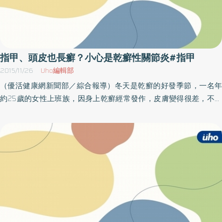
指甲、頭皮也長癬？小心是乾癬性關節炎#指甲
2015/11/26
Uho編輯部
（優活健康網新聞部／綜合報導）冬天是乾癬的好發季節，一名年
約25歲的女性上班族，因身上乾癬經常發作，皮膚變得很差，不但
影響工作，人際上也沒自信。直到前兩年發現連頭皮、指甲上都長
了癬，甚至伴隨膝蓋關節疼痛，經就醫才知道原來是罹患了乾癬性
關節炎。中國醫藥大學附設醫院免疫風濕科黃柏豪醫師說明，根據
研究指出，約有7-35％左右的乾癬患者會轉變為乾癬性關節炎，這
類族群發病是從指甲、頭皮開始。門診就有患者曾因指甲出現如出
現凹洞、不規則、斷裂、剝離、變色等類似灰指甲現象，跑錯科求
診，不但延誤就診時機，還導致關節出現變形。生物製劑抑制發炎
因子 降低乾癬性關節炎發生率乾癬不只屬於皮膚的疾病，更屬全身
性的免疫疾病。根據最新研究指出，有5成的乾癬性關節炎患者容易