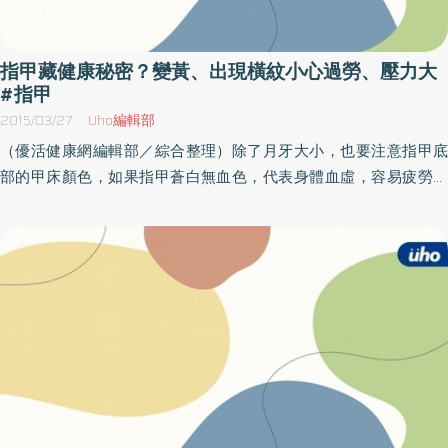
合併有心血管疾病、新陳代謝疾病（如糖尿病、血脂異常）、肥
胖、脂肪肝、眼睛病變、克隆氏症、憂鬱及焦慮等症狀，因此，治
療上必須特別留意。黃柏豪醫師表示，輕度的乾癬患者（皮膚發炎
指甲藏健康秘密？變黃、出現橫紋小心過勞、壓力大
小於10%），臨床上可給予保濕型或類固醇、維他命A等外敷藥物；
#指甲
對於嚴重型的患者，則將視患者狀況給予免疫調節性藥物，他補充
2015/03/27
Uho編輯部
道：「若使用皮膚藥物及免疫調節藥物都無法控制時，就必須使用
（優活健康網編輯部／綜合整理）除了月牙大小，也要注意指甲底
生物製劑，以抑制發炎因子。」有國外文獻指出，使用生物製劑可
部的甲床顏色，如果指甲蒼白無血色，代表身體血虛，容易疲勞；
降低皮膚的發炎症狀，若一開始只有皮膚問題，也能降低乾癬性關
如果甲床顏色突然變黃，表示肝火旺，最近工作壓力太大，體力過
節炎的產生。以腫瘤壞死因子（TNF-α）抗體研發而成的生物製劑，
度透支。中醫所謂「肝木旺克脾土」，因熬夜引起的陰虛火旺，會
可降低乾癬患者發生心血管疾病的機率，也能改善皮膚的乾癬症
進一步影響脾陽的運化，在身體新陳代謝受影響的狀況下，便使得
狀。黃柏豪醫師舉上述25歲女性上班族為例，經過使用兩週施打一
指甲變黃甚至發青，此時就進入「氣滯血瘀」的階段了。指甲表面
劑且治療一個月後，該名女性的皮膚症狀已經改善許多。健保給付
是否光滑，也代表身體是否健康，如果指甲上出現一個一個的白
生物製劑延長至2年 乾癬患者一大福音以往生物製劑的費用高昂，對
點，在小孩身上，代表飲食不正常或缺乏鈣質，在成人身上，則代
長期使用的患者而言負擔較大。自今年4月起，健保署將生物製劑的
表慢性疲勞；如果白點過多，甚至整個甲床顏色均出現玻璃樣、霧
給付期限從原本的6個月延長至2年，降低了患者的經濟負擔。黃柏
霧的情況時，要小心是脂肪肝甚至肝硬化的前兆！如果指甲出現明
豪醫師提醒，乾癬性關節炎對關節的破壞性不亞於類風濕性關節
顯的直條紋路，縱紋明顯增加，而且摸起來凹凸不平時，代表身體
炎，一旦發生變形就很難回復，因此，若有乾癬症狀且又有莫名關
出現老化的現象；如果出現像洗衣板一樣的橫向條紋，則可能是因