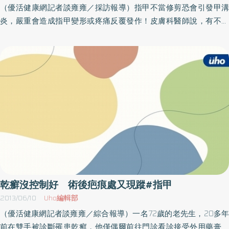
Mondor氏病，發生在男性生殖器叫做Mondor氏陰莖靜脈炎。指甲
（優活健康網記者談雍雍／採訪報導）指甲不當修剪恐會引發甲溝
竟會出現栓塞！屬於極罕見症狀劉權毅醫師進一步說明，其實「栓
炎，嚴重會造成指甲變形或疼痛反覆發作！皮膚科醫師說，有不少
塞靜脈瘤」發生在指甲附近的病例相當罕見，一般來說，指甲中央
人曾經或正為指甲周圍紅腫疼痛所困擾，這就是甲溝炎，意指指甲
呈現凹陷稱為「匙狀甲」，通常大多是缺鐵性貧血的特色，患者可
旁皮膚皺摺因感染、激性物質入侵而發炎腫痛。臺北市立聯合醫院
能在多處皆會出現指甲中央凹陷的狀況。但如果像陳先生這樣的案
中興院區皮膚科主任潘企岳說，甲溝炎有急、慢性之分，急性甲溝
例，只是單獨一隻指甲凹陷，則要考慮是不是該處生長趾甲的甲基
炎最常發生在腳趾大拇趾，常合併指甲內生，因外力像是不小心
質受到干擾，就像個案的左腳大拇趾便是皮下腫瘤所導致。劉權毅
踢、踩到或運動打球傷及指甲旁皮膚引起細菌感染而成。而慢性甲
醫師提醒民眾，指甲也是身體髮膚的一環，若指甲出現不正常異
溝炎大多發生在手指，因常碰水、刺激性物質，細菌及黴菌感染而
樣，要更加小心注意是否為身體機能出現狀況，應立即尋求皮膚科
成，好發於家庭主婦、清潔人員、餐飲業等。這些情況往往因沒有
醫師診斷，以免延誤治療時間！
正確處理預防而不斷復發，令患者相當困擾。甲溝炎反覆發作 嚴
重恐甲床分離潘企岳醫師解釋，急性甲溝炎會造成指甲邊皮膚皺摺
紅腫化膿、相當疼痛，但甲溝炎患者常會因疼痛而修剪指甲，把疼
痛處指甲剪短，這是相當錯誤的做法。特別是內生指甲原本已嵌進
周邊皮膚，不當修剪會造成嵌入更深，甚至形成尖刺刺入皮內，進
乾癬沒控制好 術後疤痕處又現蹤#指甲
而不斷造成滲液流出、產生肉芽組織乃至皮膚無法癒合。而慢性甲
2013/06/10
Uho編輯部
溝炎也會紅腫，但較不會疼痛，經常會合併手指甲變形、變色，甲
（優活健康網記者談雍雍／綜合報導）一名72歲的老先生，20多年
床分離，甚至灰指甲。急性甲溝炎的治療以口服抗生素為主，大多
前在雙手被診斷罹患乾癬，他僅偶爾前往門診看診接受外用藥膏塗