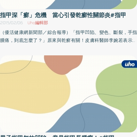
節痛的患者，應及早至風濕免疫科求診；此外，飲食上也應採清
為手術或是重大疾病造成，也可能是過度疲勞、營養缺乏、過度緊
淡、少油炸，多運動並維持正常作息、不熬夜，更要嚴格戒酒戒
繃等生活型態所導致。所以經常觀察自己的指甲，並適時的調整生
指甲深「癬」危機 當心引發乾癬性關節炎#指甲
菸；同時，進入冬天好發期時，更要做好平日的保濕工作。最重要
活作息及舒壓，才能夠避免身體發生更不好的變化。（本文摘自／
2015/02/06
Uho編輯部
的是，千萬不要誤以為皮膚狀況好轉就擅自停藥，以免病情加劇
揉揉手的驚人療效／商周出版）
（優活健康網新聞部／綜合報導）「指甲凹陷、變色、斷裂，手指
後，更難治療。
腫痛，到底怎麼了？」原來與乾癬有關！皮膚科醫師李婉若表示，
大約50%的乾癬病患在指甲會有上述症狀，常誤被認為是灰指甲，
但其實灰指甲是屬於黴菌感染，指甲會明顯增厚；而乾癬的指甲症
狀則會變黃、出現小凹洞，嚴重時甚至會引發乾癬性關節炎！指
甲、頭皮有乾癬 為乾癬性關節炎高危險群乾癬性關節炎潛在徵兆
常顯現於皮膚、關節及指甲，且要特別留意指甲會出現凹陷、指甲
下方增厚、指甲變色、混濁、甲床剝離等。根據臨床統計，約有
85%的乾癬病患，當有指甲症狀出現時，就可能是乾癬性關節炎的
高風險性族群，李醫師提醒「由於患者多數先有乾癬，平均10年後
可能引發乾癬性關節炎；而關節破壞是不可逆的症狀，一但毀壞就
不能恢復，不可不慎！」李婉若醫師表示，近來診間常聽到患者
說，早上起床是一天最糟的時候，常感到關節僵硬，做任何動作都
需要暖身幾分鐘，之後才能順利活動。乾癬性關節炎在天氣冷時容