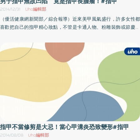
男子指甲無故凹陷 竟是指甲長腫瘤！#指甲
易發作，特別是在人體脊椎（中軸）是最易忽略的徵兆；因此，當
2014/12/31
Uho編輯部
覺得自己身體時常僵硬或懷疑自己有關節炎，建議可回診尋找醫師
（優活健康網新聞部／綜合報導）近來美甲風氣盛行，許多女性都
做進一步檢測。廚師飽受乾癬關節炎之苦 生物製劑治療改善生活
喜歡把自己的指甲精心妝點，不管是卡通人物、粉雕裝飾或節慶主
品質日前，一名鐵板燒師傅因罹患乾癬合併乾癬性關節炎，不僅皮
題都常是美甲彩繪的指定款，可見美甲旋風橫掃眾人，但是當你的
膚狂掉屑，關節變形也造成工作不便，一度因無法直接面對客人，
指甲出現不正常狀況時，你曾留意過嗎？日前台北市一名45歲的陳
被調到後場做備料，在接受生物製劑治療後，症狀獲得改善，關節
姓男子，一年來左腳大拇趾一直呈現暗沉、中間微凸的狀況，直到
也不再惡化，重回工作岡位繼續第一線烹飪工作。對於乾癬、乾癬
發現壓了會莫名疼痛，才趕快到皮膚科診所求診。醫師診斷後立刻
性關節炎的治療，李醫師認為生物製劑有腫瘤壞死因子（TNF-α）抗
安排進行手術，沒想到開下去竟是一顆小鋼珠大小的「栓塞靜脈
體，目前是乾癬性關節炎的標準治療方式，可同時改善乾癬症狀及
瘤」（thrombosed vein）經過栓塞切除術小心切除後六個月，指甲
控制關節的發炎和破壞程度，透過2週施打一次、定期回診，有助於
凹陷疼痛狀況才慢慢恢復正常。 身體任何位置 都可能出現栓塞風
醫師及病人監控病情。最後李婉若醫師也呼籲，乾癬除了皮膚症狀
險皮膚科醫師劉權毅指出，栓塞靜脈瘤較常發生於手臂或腿部，最
外，更可能會引發不可逆的關節破壞；因此，愈早開始預防，愈能
常見的原因是外傷，例如：鈍挫傷傷及表淺皮膚的血管。及其他危
避免關節被破壞。提醒乾癬患者，應保有規律的日常生活，留意身
險因子，包括懷孕、肥胖、抽菸、靜脈屈張病史、靜脈藥物成癮
體的變化，切記不菸不酒，配合醫師診斷及定期回診，才能脫離
者、長期置放靜脈留置導管等。不過也有少數情況，栓塞靜脈瘤會
「癬」境。
發生在其他位置皮膚，例如：頸部、軀幹、手或腳底。如果合併發
指甲不當修剪是大忌！當心甲溝炎恐致變形#指甲
炎，就叫做「栓塞靜脈炎」。例如：發生在胸壁或乳房，叫做
2014/08/08
Uho編輯部