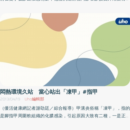
不用手術拔除部分或全部趾甲，除非已有尖刺形成刺入皮內才要剪
抹治療；然而，前年因為左膝退化性關節炎造成疼痛及腰椎管狹窄
除，肉芽組織會因情況改善而逐漸縮小，或用電燒去除。建議患者
症造成下背疼痛，接受膝蓋及脊椎手術，不料，逐漸於膝蓋及脊椎
應將患部指甲前端邊角留長，將指甲剪成水平狀，這樣邊角才不會
手術疤痕處長出新紅色乾癬病灶，並擴展至附近。台大醫院新竹分
崁入皮膚。潘企岳表示，慢性甲溝炎的治療以外用藥物為主，包括
院邱顯鎰醫師表示，乾癬為慢性發炎疾患，主要以皮膚紅色脫屑境
外用抗生素、外用抗黴菌劑及外用類固醇，症狀嚴重可加上口服抗
界分明的斑塊來表現，但其實身上可能暗藏其他沒有症狀的發炎，
生素。預防方式為盡量少碰水或戴手套做事，以避免刺激性物質或
如關節、指甲、眼睛、血管內皮都可能受到發炎的波及而產生相關
細菌及黴菌入侵。
的乾癬性關節炎、乾癬指甲、葡萄膜炎、心血管及腦血管疾患。且
研究指出，乾癬病人即使是表面上看起來相當正常的皮膚，其實底
下已經表現早期發炎細胞及表皮細胞的活化，臨床上更可見約四分
之一左右的乾癬病人，因為一時的疏忽未好好的控制，使得原本正
常的皮膚在受到外來的刺激時(如: 外傷、刺青、針灸等)，發展出更
多新的病灶。因此，邱顯鎰醫師建議乾癬的病患至專業的皮膚科門
悶熱環境久站 當心站出「凍甲」#指甲
診治療，好好控制乾癬避免惡化。
2013/04/19
Uho編輯部
（優活健康網記者謝劭廷／綜合報導）甲溝炎俗稱「凍甲」，指的
是腳指甲周圍軟組織的化膿感染，引起原因大致有二種，一是正常
趾甲因甲緣有刺或指甲銳角嵌進皮膚軟組織引起；另一項原因是趾