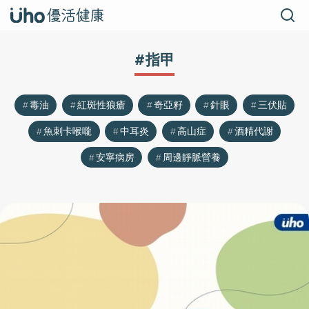
#指甲
毒油
紅斑性狼瘡
奇亞籽
針眼
三伏貼
魚刺卡喉嚨
中耳炎
高山症
酒精代謝
安寧病房
周邊靜脈營養